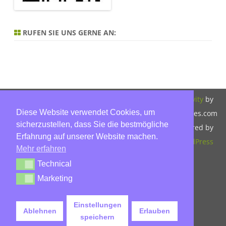
RUFEN SIE UNS GERNE AN:
Copyright 2026,
Bitte beachten Sie
ZeroGravity
by
Diese Website verwendet Cookies, um
Hinnerk Warter,
unsere
GalussoThemes.com
sicherzustellen, dass Sie die bestmögliche
Warter-
Datenschutzerklärung.
Powered by
Erfahrung auf unserer Website machen.
Immobilien,
WordPress
Mehr erfahren
Eckbusch 8, 23560
Technical
Technical
Lübeck, Tel: 0451-
Marketing
Marketing
30503930, Mobil:
015779592045,
Einstellungen
Ablehnen
Erlauben
info@warter-
speichern