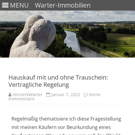
MENU
Warter-Immobilien
Skip
to
content
Hauskauf mit und ohne Trauschein:
Vertragliche Regelung
HinnerkWarter
Januar 7, 2022
Keine
Kommentare
Regelmäßig thematisiere ich diese Fragestellung
mit meinen Käufern vor Beurkundung eines