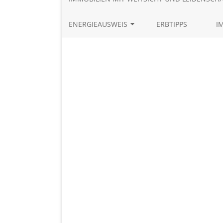
ENERGIEAUSWEIS
ERBTIPPS
I
BEDARFSAUSWEIS ONLINE
ERSTELLEN
VERBRAUCHSAUSWEIS ONLINE
ERSTELLEN