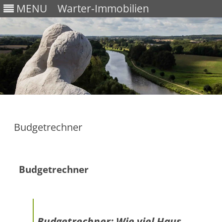
MENU
Warter-Immobilien
Skip
to
content
Budgetrechner
Budgetrechner
Budgetrechner: Wie viel Haus