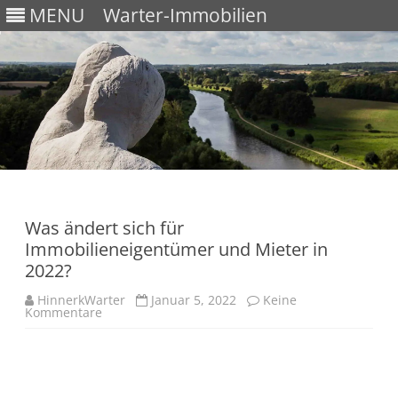
MENU
Warter-Immobilien
Skip
to
content
Was ändert sich für
Immobilieneigentümer und Mieter in
2022?
HinnerkWarter
Januar 5, 2022
Keine
Kommentare