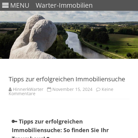
MENU
Warter-Immobilien
Skip
to
content
Tipps zur erfolgreichen Immobiliensuche
HinnerkWarter
November 15, 2024
Keine
Kommentare
🔑 Tipps zur erfolgreichen
Immobiliensuche: So finden Sie Ihr