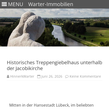
MENU
Warter-Immobilien
Skip
to
content
Historisches Treppengiebelhaus unterhalb
der Jacobikirche
HinnerkWarter
Juni 26, 2026
Keine Kommentare
Mitten in der Hansestadt Lübeck, im beliebten