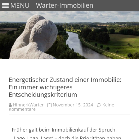
MENU
Warter-Immobilien
Skip
to
content
Energetischer Zustand einer Immobilie:
Ein immer wichtigeres
Entscheidungskriterium
HinnerkWarter
November 15, 2024
Keine
Kommentare
Früher galt beim Immobilienkauf der Spruch:
„Lage, Lage, Lage“ – doch die Prioritäten haben