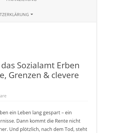
TE
BAUZINSRECHNER
TZERKLÄRUNG
BUDGETRECHNER
UND REFERENZEN
ZINSTABLEAU
 das Sozialamt Erben
e, Grenzen & clevere
are
z
u
G
r
haben ein Leben lang gespart – ein
u
n
arnisse. Dann kommt die Rente nicht
d
s
er. Und plötzlich, nach dem Tod, steht
i