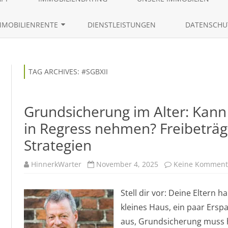
content
AKTUELLE IMMOBILIENANGEBO
MMOBILIENRENTE
DIENSTLEISTUNGEN
DATENSCHU
ANFRAGEN VON EIGENTÜMERN
RÜCKMIETVERKAUF
LEBENSLAUF 
IMMOBILIENGESUCHE
ZEITRENTE
TAG ARCHIVES:
#SGBXII
IMMOBILIENTRACKING
Grundsicherung im Alter: Kann
in Regress nehmen? Freibeträg
Strategien
HinnerkWarter
November 4, 2025
Keine Komment
Stell dir vor: Deine Eltern 
kleines Haus, ein paar Ersp
aus, Grundsicherung muss h