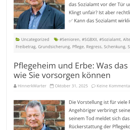
das Sozialamt vor der Tür u
Klingt unfair? Ist aber recht
✅ Kann das Sozialamt wirkl
Uncategorized
#Senioren
,
#SGBXII
,
#Sozialamt
,
Alt
Freibetrag
,
Grundsicherung
,
Pflege
,
Regress
,
Schenkung
,
S
Pflegeheim und Erbe: Was das 
wie Sie vorsorgen können
HinnerkWarter
Oktober 31, 2025
Keine Kommenta
Die Vorstellung ist für viel
Angehöriger verbringt seine
seinem Tod meldet sich das
Rückerstattung der Pflegekos