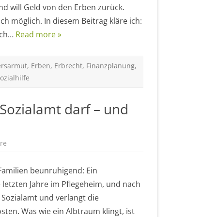
c
nd will Geld von den Erben zurück.
h
e
lich möglich. In diesem Beitrag kläre ich:
r
u
ich…
Read more »
n
g
i
m
A
ersarmut
,
Erben
,
Erbrecht
,
Finanzplanung
,
l
t
ozialhilfe
e
r
:
K
Sozialamt darf – und
a
n
n
d
a
s
re
z
S
u
o
P
z
f
e Familien beunruhigend: Ein
i
l
a
e
 letzten Jahre im Pflegeheim, und nach
l
g
a
e
 Sozialamt und verlangt die
m
h
t
e
ten. Was wie ein Albtraum klingt, ist
E
i