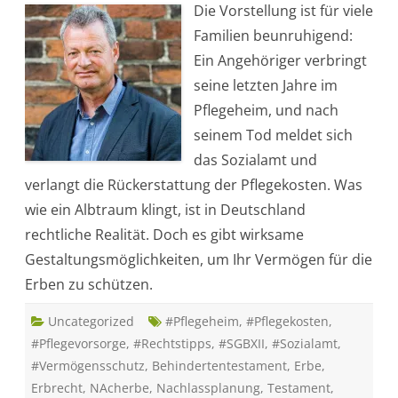
Die Vorstellung ist für viele
l
e
Familien beunruhigend:
g
e
Ein Angehöriger verbringt
h
e
seine letzten Jahre im
i
m
Pflegeheim, und nach
u
n
seinem Tod meldet sich
d
E
das Sozialamt und
r
b
verlangt die Rückerstattung der Pflegekosten. Was
e
:
wie ein Albtraum klingt, ist in Deutschland
W
a
rechtliche Realität. Doch es gibt wirksame
s
d
Gestaltungsmöglichkeiten, um Ihr Vermögen für die
a
s
Erben zu schützen.
S
o
z
Uncategorized
i
#Pflegeheim
,
#Pflegekosten
,
a
#Pflegevorsorge
,
#Rechtstipps
,
#SGBXII
,
#Sozialamt
,
l
a
#Vermögensschutz
,
Behindertentestament
,
Erbe
,
m
t
Erbrecht
,
NAcherbe
,
Nachlassplanung
,
Testament
,
d