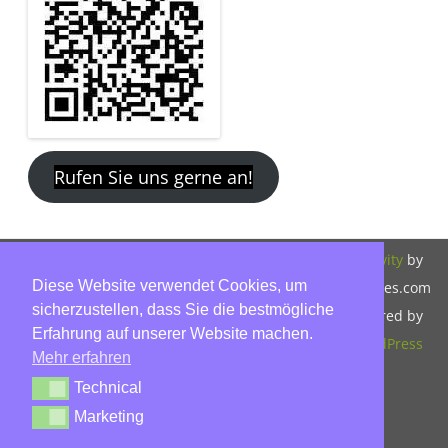
Rufen Sie uns gerne an!
Copyright 2026,
Bitte beachten Sie
ZeroGravity
by
Diese Website verwendet Cookies, um
Hinnerk Warter,
unsere
GalussoThemes.com
sicherzustellen, dass Sie die bestmögliche
Warter-
Datenschutzerklärung.
Powered by
Erfahrung auf unserer Website machen.
Immobilien,
WordPress
Mehr erfahren
Eckbusch 8, 23560
Technical
Technical
Lübeck, Tel: 0451-
Marketing
Marketing
30503930, Mobil: