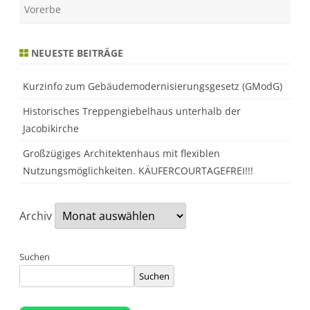
a
Vorerbe
r
f
–
u
NEUESTE BEITRÄGE
n
d
w
i
Kurzinfo zum Gebäudemodernisierungsgesetz (GModG)
e
S
Historisches Treppengiebelhaus unterhalb der
i
e
Jacobikirche
v
o
Großzügiges Architektenhaus mit flexiblen
r
s
Nutzungsmöglichkeiten. KÄUFERCOURTAGEFREI!!!
o
r
g
e
n
Archiv
k
ö
n
n
Suchen
e
n
Suchen