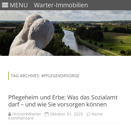
MENU
Warter-Immobilien
Skip
to
content
TAG ARCHIVES:
#PFLEGEVORSORGE
Pflegeheim und Erbe: Was das Sozialamt
darf – und wie Sie vorsorgen können
HinnerkWarter
Oktober 31, 2025
Keine
Kommentare
z
u
P
f