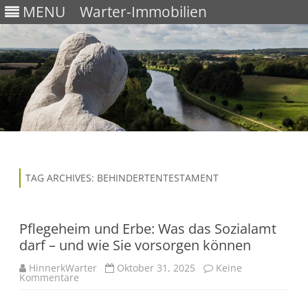
MENU
Warter-Immobilien
Skip
to
content
TAG ARCHIVES:
BEHINDERTENTESTAMENT
Pflegeheim und Erbe: Was das Sozialamt
darf – und wie Sie vorsorgen können
HinnerkWarter
Oktober 31, 2025
Keine
Kommentare
z
u
P
f