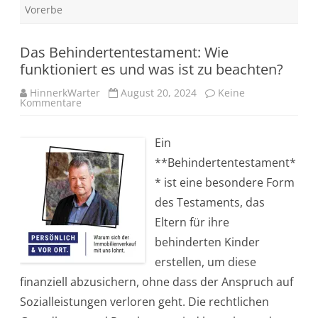
a
Vorerbe
r
f
–
u
Das Behindertentestament: Wie
n
funktioniert es und was ist zu beachten?
d
w
i
HinnerkWarter
August 20, 2024
Keine
e
Kommentare
z
S
u
i
D
e
a
v
Ein
s
o
B
r
**Behindertentestament*
e
s
h
o
* ist eine besondere Form
i
r
n
g
des Testaments, das
d
e
e
n
Eltern für ihre
r
k
t
ö
behinderten Kinder
e
n
n
n
erstellen, um diese
t
e
e
n
finanziell abzusichern, ohne dass der Anspruch auf
s
t
Sozialleistungen verloren geht. Die rechtlichen
a
m