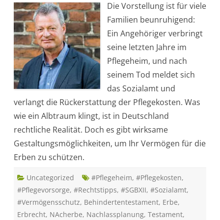
Die Vorstellung ist für viele
l
e
Familien beunruhigend:
g
e
Ein Angehöriger verbringt
h
e
seine letzten Jahre im
i
m
Pflegeheim, und nach
u
n
seinem Tod meldet sich
d
E
das Sozialamt und
r
b
verlangt die Rückerstattung der Pflegekosten. Was
e
:
wie ein Albtraum klingt, ist in Deutschland
W
a
rechtliche Realität. Doch es gibt wirksame
s
d
Gestaltungsmöglichkeiten, um Ihr Vermögen für die
a
s
Erben zu schützen.
S
o
z
Uncategorized
i
#Pflegeheim
,
#Pflegekosten
,
a
#Pflegevorsorge
,
#Rechtstipps
,
#SGBXII
,
#Sozialamt
,
l
a
#Vermögensschutz
,
Behindertentestament
,
Erbe
,
m
t
Erbrecht
,
NAcherbe
,
Nachlassplanung
,
Testament
,
d