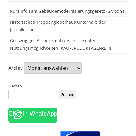
g
e
l
Kurzinfo zum Gebäudemodernisierungsgesetz (GModG)
2
0
Historisches Treppengiebelhaus unterhalb der
2
4
Jacobikirche
:
M
Großzügiges Architektenhaus mit flexiblen
i
e
Nutzungsmöglichkeiten. KÄUFERCOURTAGEFREI!!!
t
e
n
s
t
Archiv
e
i
g
e
Suchen
n
w
Suchen
e
i
t
e
Chat in WhatsApp
r
,
K
a
u
f