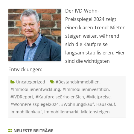
K
e
Der IVD-Wohn-
y
F
Preisspiegel 2024 zeigt
a
c
einen klaren Trend: Mieten
t
s
steigen weiter, während
a
u
sich die Kaufpreise
s
d
langsam stabilisieren. Hier
e
m
sind die wichtigsten
I
V
Entwicklungen:
D
-
W
Uncategorized
o
#Bestandsimmobilien
,
h
#Immobilienentwicklung
,
#Immobilieninvestition
,
n
-
#IVDReport
,
#KaufpreiseErholenSich
,
#Mietpreise
,
P
r
#WohnPreisspiegel2024
,
#Wohnungskauf
,
Hauskauf
,
e
i
Immobilienkauf
,
Immobilienmarkt
,
Mietensteigen
s
s
p
i
NEUESTE BEITRÄGE
e