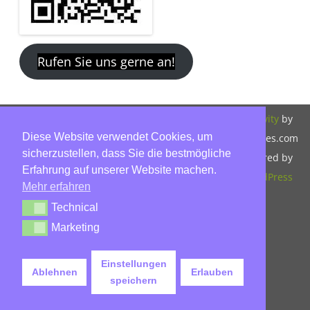
Rufen Sie uns gerne an!
Copyright 2026,
Bitte beachten Sie
ZeroGravity
by
Diese Website verwendet Cookies, um
Hinnerk Warter,
unsere
GalussoThemes.com
sicherzustellen, dass Sie die bestmögliche
Warter-
Datenschutzerklärung.
Powered by
Erfahrung auf unserer Website machen.
Immobilien,
WordPress
Mehr erfahren
Eckbusch 8, 23560
Technical
Technical
Lübeck, Tel: 0451-
Marketing
Marketing
30503930, Mobil:
015779592045,
Einstellungen
Ablehnen
Erlauben
info@warter-
speichern
immobilien.de