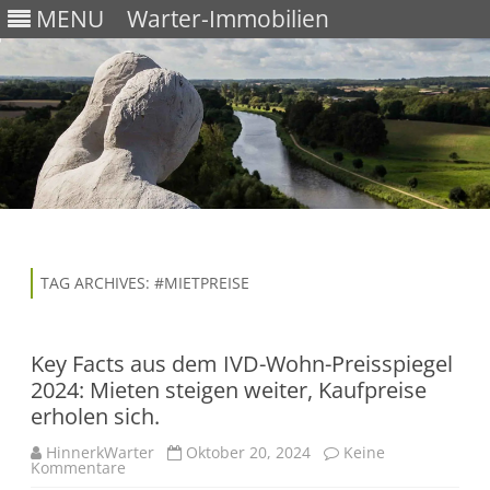
MENU
Warter-Immobilien
Skip
to
content
TAG ARCHIVES:
#MIETPREISE
Key Facts aus dem IVD-Wohn-Preisspiegel
2024: Mieten steigen weiter, Kaufpreise
erholen sich.
HinnerkWarter
Oktober 20, 2024
Keine
Kommentare
z
u