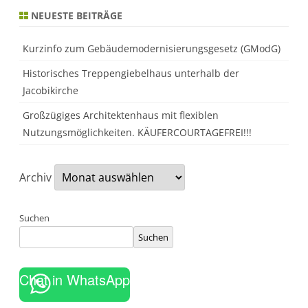
t
NEUESTE BEITRÄGE
ä
t
e
n
Kurzinfo zum Gebäudemodernisierungsgesetz (GModG)
b
e
Historisches Treppengiebelhaus unterhalb der
i
m
Jacobikirche
I
m
m
Großzügiges Architektenhaus mit flexiblen
o
Nutzungsmöglichkeiten. KÄUFERCOURTAGEFREI!!!
b
i
l
i
e
Archiv
n
k
a
u
Suchen
f
.
Suchen
Chat in WhatsApp