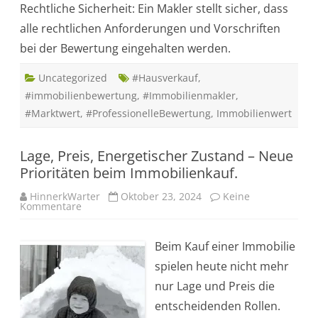
Rechtliche Sicherheit: Ein Makler stellt sicher, dass
alle rechtlichen Anforderungen und Vorschriften
bei der Bewertung eingehalten werden.
Uncategorized
#Hausverkauf
,
#immobilienbewertung
,
#Immobilienmakler
,
#Marktwert
,
#ProfessionelleBewertung
,
Immobilienwert
Lage, Preis, Energetischer Zustand – Neue
Prioritäten beim Immobilienkauf.
HinnerkWarter
Oktober 23, 2024
Keine
Kommentare
z
u
L
a
Beim Kauf einer Immobilie
g
e
spielen heute nicht mehr
,
P
nur Lage und Preis die
r
e
entscheidenden Rollen.
i
s