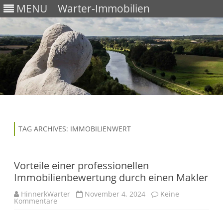
MENU
Warter-Immobilien
Skip
to
content
TAG ARCHIVES:
IMMOBILIENWERT
Vorteile einer professionellen
Immobilienbewertung durch einen Makler
HinnerkWarter
November 4, 2024
Keine
Kommentare
z
u
V
o