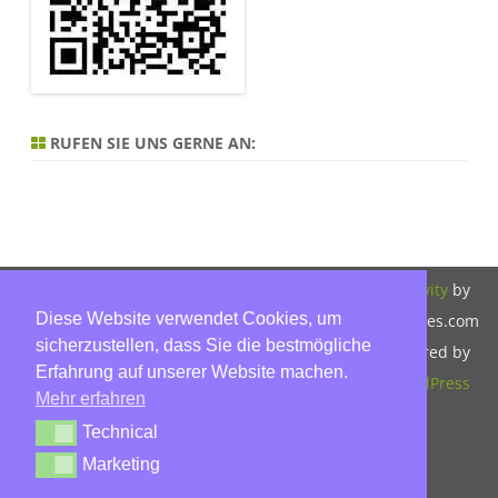
RUFEN SIE UNS GERNE AN:
Copyright 2026,
Bitte beachten Sie
ZeroGravity
by
Diese Website verwendet Cookies, um
Hinnerk Warter,
unsere
GalussoThemes.com
sicherzustellen, dass Sie die bestmögliche
Warter-
Datenschutzerklärung.
Powered by
Erfahrung auf unserer Website machen.
Immobilien,
WordPress
Mehr erfahren
Eckbusch 8, 23560
Technical
Technical
Lübeck, Tel: 0451-
Marketing
Marketing
30503930, Mobil: