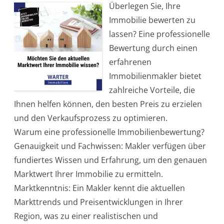
Überlegen Sie, Ihre
r
t
Immobilie bewerten zu
e
i
lassen? Eine professionelle
l
e
Bewertung durch einen
e
i
erfahrenen
n
e
Immobilienmakler bietet
r
p
zahlreiche Vorteile, die
r
o
Ihnen helfen können, den besten Preis zu erzielen
f
e
und den Verkaufsprozess zu optimieren.
s
s
Warum eine professionelle Immobilienbewertung?
i
o
Genauigkeit und Fachwissen: Makler verfügen über
n
e
fundiertes Wissen und Erfahrung, um den genauen
l
l
Marktwert Ihrer Immobilie zu ermitteln.
e
n
Marktkenntnis: Ein Makler kennt die aktuellen
I
m
Markttrends und Preisentwicklungen in Ihrer
m
o
Region, was zu einer realistischen und
b
i