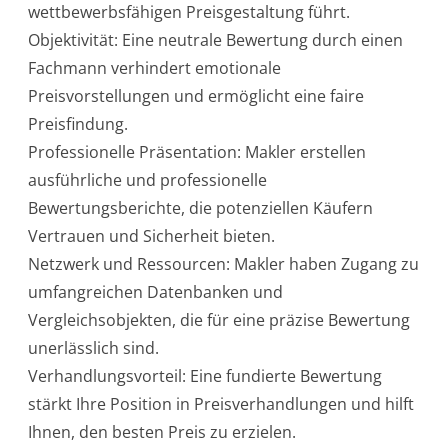
wettbewerbsfähigen Preisgestaltung führt.
l
i
Objektivität: Eine neutrale Bewertung durch einen
e
n
Fachmann verhindert emotionale
b
e
Preisvorstellungen und ermöglicht eine faire
w
e
Preisfindung.
r
t
Professionelle Präsentation: Makler erstellen
u
n
ausführliche und professionelle
g
d
Bewertungsberichte, die potenziellen Käufern
u
r
Vertrauen und Sicherheit bieten.
c
h
Netzwerk und Ressourcen: Makler haben Zugang zu
e
i
umfangreichen Datenbanken und
n
e
Vergleichsobjekten, die für eine präzise Bewertung
n
M
unerlässlich sind.
a
k
Verhandlungsvorteil: Eine fundierte Bewertung
l
e
stärkt Ihre Position in Preisverhandlungen und hilft
r
Ihnen, den besten Preis zu erzielen.