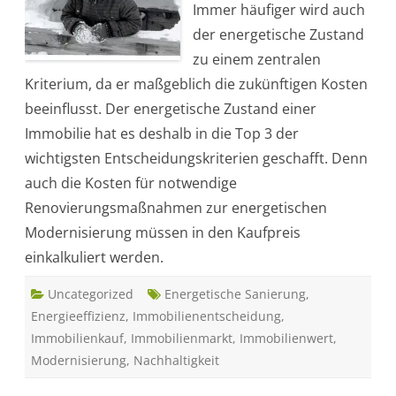
Immer häufiger wird auch
,
E
der energetische Zustand
n
e
zu einem zentralen
r
g
Kriterium, da er maßgeblich die zukünftigen Kosten
e
t
beeinflusst. Der energetische Zustand einer
i
s
Immobilie hat es deshalb in die Top 3 der
c
h
wichtigsten Entscheidungskriterien geschafft. Denn
e
r
auch die Kosten für notwendige
Z
u
Renovierungsmaßnahmen zur energetischen
s
t
Modernisierung müssen in den Kaufpreis
a
n
einkalkuliert werden.
d
–
N
Uncategorized
e
Energetische Sanierung
,
u
Energieeffizienz
,
Immobilienentscheidung
,
e
P
Immobilienkauf
,
Immobilienmarkt
,
Immobilienwert
,
r
i
Modernisierung
,
Nachhaltigkeit
o
r
i