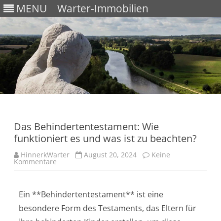
MENU
Warter-Immobilien
Skip
to
content
Das Behindertentestament: Wie
funktioniert es und was ist zu beachten?
HinnerkWarter
August 20, 2024
Keine
Kommentare
Ein **Behindertentestament** ist eine
besondere Form des Testaments, das Eltern für