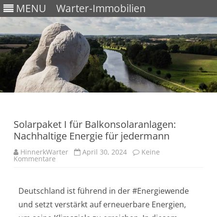
MENU
Warter-Immobilien
Skip
to
content
Solarpaket I für Balkonsolaranlagen:
Nachhaltige Energie für jedermann
HinnerkWarter
April 30, 2024
Keine
Kommentare
Deutschland ist führend in der #Energiewende
und setzt verstärkt auf erneuerbare Energien,