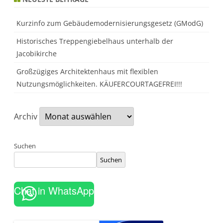
a
c
h
Kurzinfo zum Gebäudemodernisierungsgesetz (GModG)
h
a
l
Historisches Treppengiebelhaus unterhalb der
t
Jacobikirche
i
g
e
Großzügiges Architektenhaus mit flexiblen
E
n
Nutzungsmöglichkeiten. KÄUFERCOURTAGEFREI!!!
e
r
g
i
Archiv
e
f
ü
r
j
Suchen
e
d
Suchen
e
r
m
a
Chat in WhatsApp
n
n