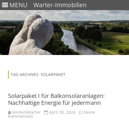
MENU
Warter-Immobilien
Skip
to
content
TAG ARCHIVES:
SOLARPAKET
Solarpaket I für Balkonsolaranlagen:
Nachhaltige Energie für jedermann
HinnerkWarter
April 30, 2024
Keine
Kommentare
z
u
S
o