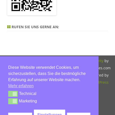
RUFEN SIE UNS GERNE AN:
Copyright 2026,
Bitte beachten Sie
ZeroGravity
by
Diese Website verwendet Cookies, um
Hinnerk Warter,
unsere
GalussoThemes.com
sicherzustellen, dass Sie die bestmögliche
Warter-
Datenschutzerklärung.
Powered by
Erfahrung auf unserer Website machen.
Immobilien,
WordPress
Mehr erfahren
Eckbusch 8, 23560
Technical
Technical
Lübeck, Tel: 0451-
Marketing
Marketing
30503930, Mobil:
015779592045,
Einstellungen