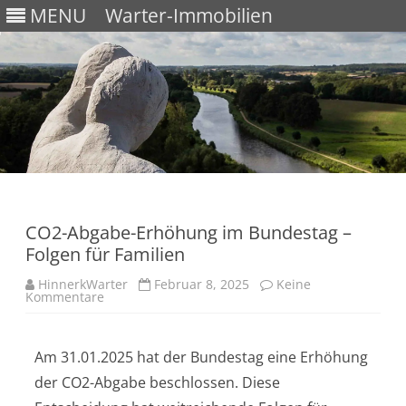
MENU
Warter-Immobilien
Skip
to
content
CO2-Abgabe-Erhöhung im Bundestag –
Folgen für Familien
HinnerkWarter
Februar 8, 2025
Keine
Kommentare
Am 31.01.2025 hat der Bundestag eine Erhöhung
der CO2-Abgabe beschlossen. Diese