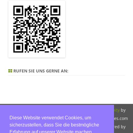
RUFEN SIE UNS GERNE AN:
Copyright 2026,
Bitte beachten Sie
ZeroGravity
by
Diese Website verwendet Cookies, um
Hinnerk Warter,
unsere
GalussoThemes.com
sicherzustellen, dass Sie die bestmögliche
Warter-
Datenschutzerklärung.
Powered by
Erfahrung auf unserer Website machen.