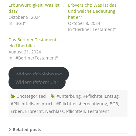
Erbunwürdigkeit: Was ist
Erbverzicht: Was ist das
das?
und welche Bedeutung
Oktober 8, 2024
hat er?
In "BGB"
Oktober 8, 2024
In "Berliner Testament"
Das Berliner Testament –
ein Überblick.
August 21, 2024
In "#BerlinerTestament"
Widerrufsbelehrung
Widerrufsformular
Uncategorized
#Enterbung
,
#PflichtteilEntzug
,
#Pflichtteilsanspruch
,
#Pflichtteilsberechtigung
,
BGB
,
Erben
,
Erbrecht
,
Nachlass
,
Pflichtteil
,
Testament
Related posts