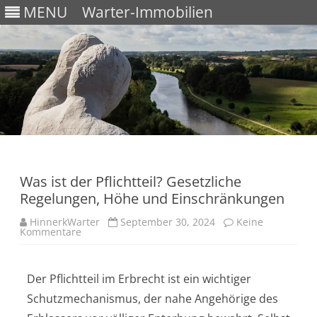
MENU
Warter-Immobilien
Skip
to
content
Was ist der Pflichtteil? Gesetzliche
Regelungen, Höhe und Einschränkungen
HinnerkWarter
September 30, 2024
Keine
Kommentare
Der Pflichtteil im Erbrecht ist ein wichtiger
Schutzmechanismus, der nahe Angehörige des