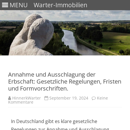
MENU
Warter-Immobilien
Skip
to
content
Annahme und Ausschlagung der
Erbschaft: Gesetzliche Regelungen, Fristen
und Formvorschriften.
HinnerkWarter
September 19, 2024
Keine
Kommentare
In Deutschland gibt es klare gesetzliche
Regelungen zur Annahme und Ausschlagung