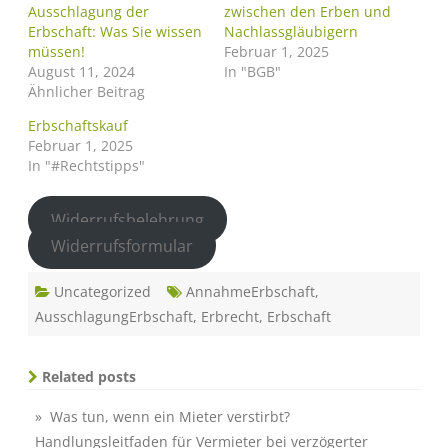
Ausschlagung der
zwischen den Erben und
Erbschaft: Was Sie wissen
Nachlassgläubigern
müssen!
Februar 1, 2025
August 11, 2024
In "BGB"
Ähnlicher Beitrag
Erbschaftskauf
Februar 1, 2025
In "#Rechtstipps"
Widerrufsbelehrung
Widerrufsformular
Uncategorized
AnnahmeErbschaft
,
AusschlagungErbschaft
,
Erbrecht
,
Erbschaft
Related posts
» Was tun, wenn ein Mieter verstirbt?
Handlungsleitfaden für Vermieter bei verzögerter