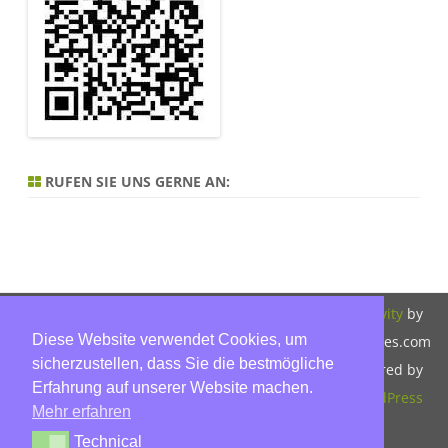
RUFEN SIE UNS GERNE AN:
Copyright 2026,
Bitte beachten Sie
ZeroGravity
by
Diese Website verwendet Cookies, um
Hinnerk Warter,
unsere
GalussoThemes.com
sicherzustellen, dass Sie die bestmögliche
Warter-
Datenschutzerklärung.
Powered by
Erfahrung auf unserer Website machen.
Immobilien,
WordPress
Mehr erfahren
Eckbusch 8, 23560
Technical
Technical