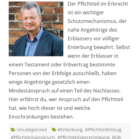
Der Pflichtteil im Erbrecht
s
i
ist ein wichtiger
s
t
Schutzmechanismus, der
d
e
nahe Angehörige des
r
P
Erblassers vor völliger
f
l
Enterbung bewahrt. Selbst
i
c
wenn der Erblasser in
h
t
einem Testament oder Erbvertrag bestimmte
t
e
Personen von der Erbfolge ausschließt, haben
i
l
einige Angehörige gesetzlich einen
?
G
Mindestanspruch auf einen Teil des Nachlasses.
e
s
Hier erfährst du, wer Anspruch auf den Pflichtteil
e
t
hat, wie hoch dieser ist und welche
z
l
Einschränkungen bestehen.
i
c
h
Uncategorized
e
#Enterbung
,
#PflichtteilEntzug
,
R
#Pflichtteilsanspruch
,
#Pflichtteilsberechtigung
,
BGB
,
e