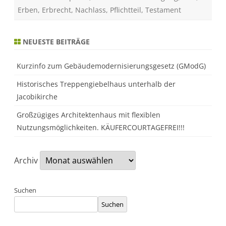
g
Erben
,
Erbrecht
,
Nachlass
,
Pflichtteil
,
Testament
e
l
u
n
g
NEUESTE BEITRÄGE
e
n
,
Kurzinfo zum Gebäudemodernisierungsgesetz (GModG)
H
ö
h
Historisches Treppengiebelhaus unterhalb der
e
Jacobikirche
u
n
d
Großzügiges Architektenhaus mit flexiblen
E
i
Nutzungsmöglichkeiten. KÄUFERCOURTAGEFREI!!!
n
s
c
h
Archiv
r
ä
n
k
u
Suchen
n
g
Suchen
e
n