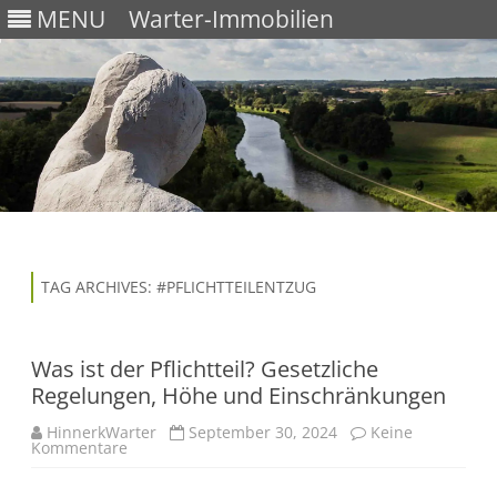
MENU
Warter-Immobilien
Skip
to
content
TAG ARCHIVES:
#PFLICHTTEILENTZUG
Was ist der Pflichtteil? Gesetzliche
Regelungen, Höhe und Einschränkungen
HinnerkWarter
September 30, 2024
Keine
Kommentare
z
u
W
a