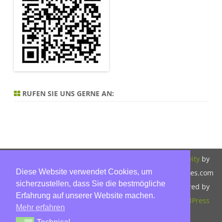
RUFEN SIE UNS GERNE AN:
Copyright 2026,
Bitte beachten Sie
ZeroGravity
by
Diese Website verwendet Cookies, um
Hinnerk Warter,
unsere
GalussoThemes.com
sicherzustellen, dass Sie die bestmögliche
Warter-
Datenschutzerklärung.
Powered by
Erfahrung auf unserer Website machen.
Immobilien,
WordPress
Mehr erfahren
Eckbusch 8, 23560