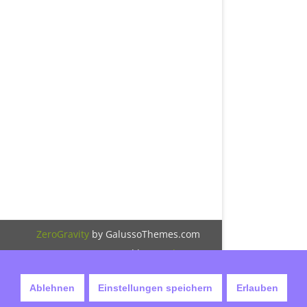
ZeroGravity
by GalussoThemes.com
Powered by
WordPress
Ablehnen
Einstellungen speichern
Erlauben