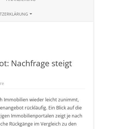
TE
BAUZINSRECHNER
TZERKLÄRUNG
BUDGETRECHNER
UND REFERENZEN
ZINSTABLEAU
t: Nachfrage steigt
re
z
u
R
ü
 Immobilien wieder leicht zunimmt,
c
k
enangebot rückläufig. Ein Blick auf die
l
ä
igen Immobilienportalen zeigt je nach
u
f
liche Rückgänge im Vergleich zu den
i
g