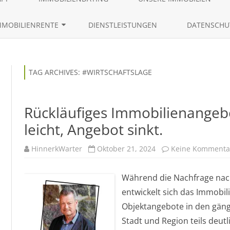
content
AKTUELLE IMMOBILIENANGEBO
MMOBILIENRENTE
DIENSTLEISTUNGEN
DATENSCHU
ANFRAGEN VON EIGENTÜMERN
RÜCKMIETVERKAUF
LEBENSLAUF 
IMMOBILIENGESUCHE
ZEITRENTE
TAG ARCHIVES:
#WIRTSCHAFTSLAGE
IMMOBILIENTRACKING
Rückläufiges Immobilienangebo
leicht, Angebot sinkt.
HinnerkWarter
Oktober 21, 2024
Keine Kommenta
Während die Nachfrage nach
entwickelt sich das Immobili
Objektangebote in den gäng
Stadt und Region teils deut