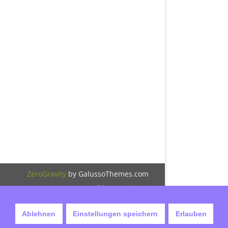
ZeroGravity
by GalussoThemes.com
Powered by
WordPress
Ablehnen
Einstellungen speichern
Erlauben