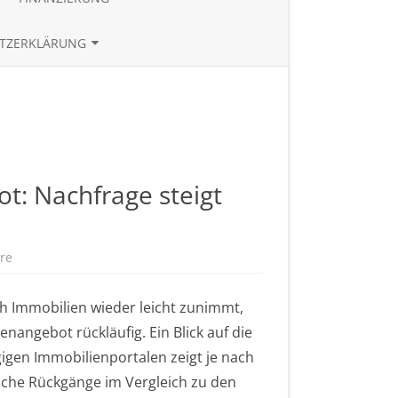
TE
BAUZINSRECHNER
TZERKLÄRUNG
BUDGETRECHNER
UND REFERENZEN
ZINSTABLEAU
t: Nachfrage steigt
re
z
u
R
ü
 Immobilien wieder leicht zunimmt,
c
k
enangebot rückläufig. Ein Blick auf die
l
ä
igen Immobilienportalen zeigt je nach
u
f
liche Rückgänge im Vergleich zu den
i
g