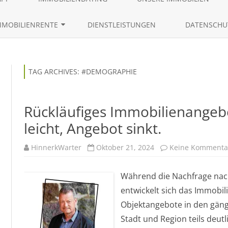
content
AKTUELLE IMMOBILIENANGEBO
MMOBILIENRENTE
DIENSTLEISTUNGEN
DATENSCHU
ANFRAGEN VON EIGENTÜMERN
RÜCKMIETVERKAUF
LEBENSLAUF 
IMMOBILIENGESUCHE
ZEITRENTE
TAG ARCHIVES:
#DEMOGRAPHIE
IMMOBILIENTRACKING
Rückläufiges Immobilienangebo
leicht, Angebot sinkt.
HinnerkWarter
Oktober 21, 2024
Keine Kommenta
Während die Nachfrage nach
entwickelt sich das Immobili
Objektangebote in den gäng
Stadt und Region teils deut