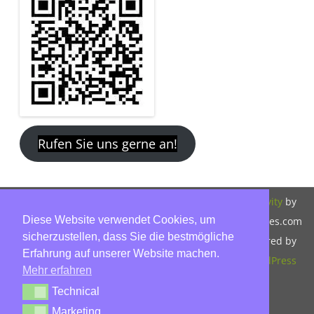
Rufen Sie uns gerne an!
Copyright 2026,
Bitte beachten Sie
ZeroGravity
by
Diese Website verwendet Cookies, um
Hinnerk Warter,
unsere
GalussoThemes.com
sicherzustellen, dass Sie die bestmögliche
Warter-
Datenschutzerklärung.
Powered by
Erfahrung auf unserer Website machen.
Immobilien,
WordPress
Mehr erfahren
Eckbusch 8, 23560
Technical
Technical
Lübeck, Tel: 0451-
Marketing
Marketing