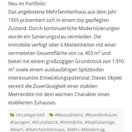
Neu im Portfolio:
p
f
Das angebotene Mehrfamilienhaus aus dem Jahr
l
e
1955 präsentiert sich in einem top gepflegten
g
t
Zustand. Durch kontinuierliche Modernisierungen
e
s
wurde ein Sanierungsstau vermieden. Die
M
e
Immobilie verfügt über 6 Mieteinheiten mit einer
h
r
vermieteten Gesamtfläche von ca. 403 m² und
f
a
bietet mit einem großzügigen Grundstück von 1.910
m
i
m² sowie einem ausbaufähigen Spitzboden
l
i
interessantes Entwicklungspotenzial. Dieses Objekt
e
n
vereint die Zuverlässigkeit einer stabilen
h
a
Mietrendite mit dem warmen Charakter eines
u
s
etablierten Zuhauses.
i
n
L
Uncategorized
ü
#Bausubstanz
,
#Brandenbaum
,
b
#Garagen
,
#Grundstück
,
#Immobilie
,
#Kapitalanlage
,
e
c
#Marli
,
#Mehrfamilienhaus
,
#MFH
,
#Mietertrag
,
k