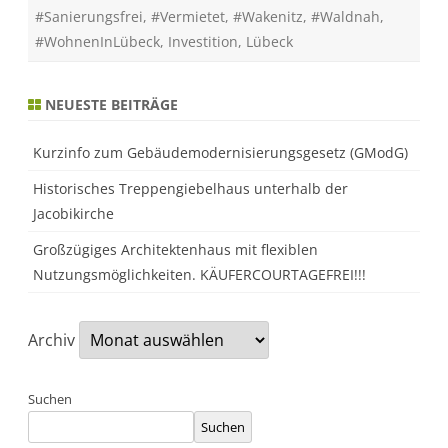
-
#Sanierungsfrei
,
#Vermietet
,
#Wakenitz
,
#Waldnah
,
M
a
#WohnenInLübeck
,
Investition
,
Lübeck
r
l
i
/
NEUESTE BEITRÄGE
B
r
a
n
Kurzinfo zum Gebäudemodernisierungsgesetz (GModG)
d
e
Historisches Treppengiebelhaus unterhalb der
n
b
Jacobikirche
a
u
Großzügiges Architektenhaus mit flexiblen
m
Nutzungsmöglichkeiten. KÄUFERCOURTAGEFREI!!!
Archiv
Suchen
Suchen