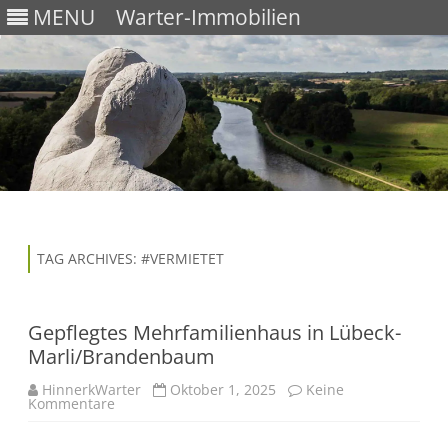
MENU
Warter-Immobilien
Skip
to
content
TAG ARCHIVES:
#VERMIETET
Gepflegtes Mehrfamilienhaus in Lübeck-
Marli/Brandenbaum
HinnerkWarter
Oktober 1, 2025
Keine
Kommentare
z
u
G
e