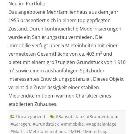
Neu im Portfolio:
p
f
Das angebotene Mehrfamilienhaus aus dem Jahr
l
e
1955 präsentiert sich in einem top gepflegten
g
t
Zustand. Durch kontinuierliche Modernisierungen
e
s
wurde ein Sanierungsstau vermieden. Die
M
e
Immobilie verfügt über 6 Mieteinheiten mit einer
h
r
vermieteten Gesamtfläche von ca. 403 m² und
f
a
bietet mit einem großzügigen Grundstück von 1.910
m
i
m² sowie einem ausbaufähigen Spitzboden
l
i
interessantes Entwicklungspotenzial. Dieses Objekt
e
n
vereint die Zuverlässigkeit einer stabilen
h
a
Mietrendite mit dem warmen Charakter eines
u
s
etablierten Zuhauses.
i
n
L
Uncategorized
ü
#Bausubstanz
,
#Brandenbaum
,
b
#Garagen
,
#Grundstück
,
#Immobilie
,
#Kapitalanlage
,
e
c
#Marli
,
#Mehrfamilienhaus
,
#MFH
,
#Mietertrag
,
k