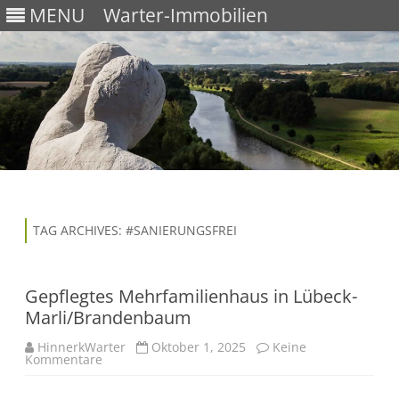
MENU
Warter-Immobilien
Skip
to
content
TAG ARCHIVES:
#SANIERUNGSFREI
Gepflegtes Mehrfamilienhaus in Lübeck-
Marli/Brandenbaum
HinnerkWarter
Oktober 1, 2025
Keine
Kommentare
z
u
G
e