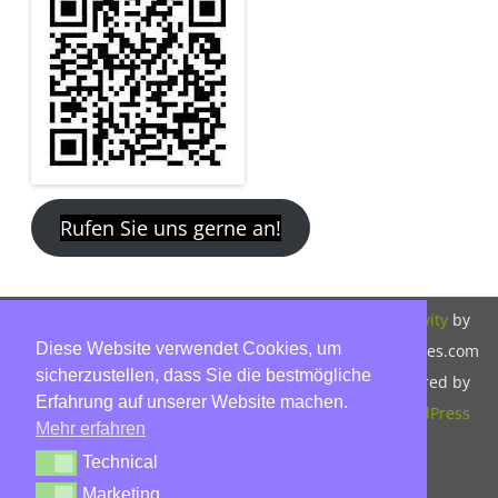
Rufen Sie uns gerne an!
Copyright 2026,
Bitte beachten Sie
ZeroGravity
by
Diese Website verwendet Cookies, um
Hinnerk Warter,
unsere
GalussoThemes.com
sicherzustellen, dass Sie die bestmögliche
Warter-
Datenschutzerklärung.
Powered by
Erfahrung auf unserer Website machen.
Immobilien,
WordPress
Mehr erfahren
Eckbusch 8, 23560
Technical
Technical
Lübeck, Tel: 0451-
Marketing
Marketing