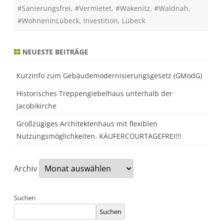
-
#Sanierungsfrei
,
#Vermietet
,
#Wakenitz
,
#Waldnah
,
M
a
#WohnenInLübeck
,
Investition
,
Lübeck
r
l
i
/
NEUESTE BEITRÄGE
B
r
a
n
Kurzinfo zum Gebäudemodernisierungsgesetz (GModG)
d
e
Historisches Treppengiebelhaus unterhalb der
n
b
Jacobikirche
a
u
Großzügiges Architektenhaus mit flexiblen
m
Nutzungsmöglichkeiten. KÄUFERCOURTAGEFREI!!!
Archiv
Suchen
Suchen