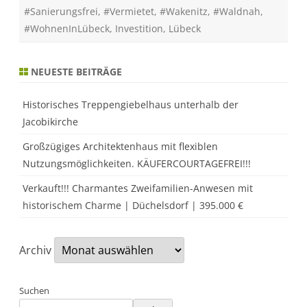
-
#Sanierungsfrei
,
#Vermietet
,
#Wakenitz
,
#Waldnah
,
M
a
#WohnenInLübeck
,
Investition
,
Lübeck
r
l
i
/
NEUESTE BEITRÄGE
B
r
a
n
Historisches Treppengiebelhaus unterhalb der
d
Jacobikirche
e
n
b
Großzügiges Architektenhaus mit flexiblen
a
u
Nutzungsmöglichkeiten. KÄUFERCOURTAGEFREI!!!
m
Verkauft!!! Charmantes Zweifamilien-Anwesen mit
historischem Charme | Düchelsdorf | 395.000 €
Archiv
Suchen