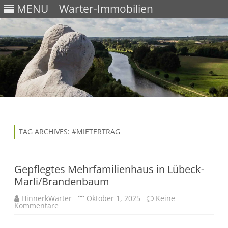
MENU
Warter-Immobilien
Skip
to
content
TAG ARCHIVES:
#MIETERTRAG
Gepflegtes Mehrfamilienhaus in Lübeck-
Marli/Brandenbaum
HinnerkWarter
Oktober 1, 2025
Keine
Kommentare
z
u
G
e