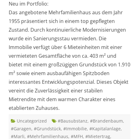
Neu im Portfolio:
p
f
Das angebotene Mehrfamilienhaus aus dem Jahr
l
e
1955 präsentiert sich in einem top gepflegten
g
t
Zustand. Durch kontinuierliche Modernisierungen
e
s
wurde ein Sanierungsstau vermieden. Die
M
e
Immobilie verfügt über 6 Mieteinheiten mit einer
h
r
vermieteten Gesamtfläche von ca. 403 m² und
f
a
bietet mit einem großzügigen Grundstück von 1.910
m
i
m² sowie einem ausbaufähigen Spitzboden
l
i
interessantes Entwicklungspotenzial. Dieses Objekt
e
n
vereint die Zuverlässigkeit einer stabilen
h
a
Mietrendite mit dem warmen Charakter eines
u
s
etablierten Zuhauses.
i
n
L
Uncategorized
ü
#Bausubstanz
,
#Brandenbaum
,
b
#Garagen
,
#Grundstück
,
#Immobilie
,
#Kapitalanlage
,
e
c
#Marli
,
#Mehrfamilienhaus
,
#MFH
,
#Mietertrag
,
k