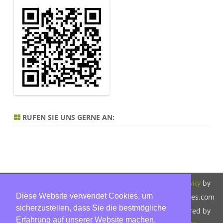
RUFEN SIE UNS GERNE AN:
Copyright 2026,
Bitte beachten Sie
ZeroGravity
by
Diese Website verwendet Cookies, um
Hinnerk Warter,
unsere
GalussoThemes.com
sicherzustellen, dass Sie die bestmögliche
Warter-
Datenschutzerklärung.
Powered by
Erfahrung auf unserer Website machen.