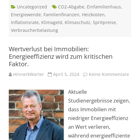
d
Uncategorized
e
CO2-Abgabe
,
Einfamilienhaus
,
s
Energiewende
,
Familienfinanzen
,
Heizkosten
,
t
a
Inflationsrate
,
Klimageld
,
Klimaschutz
,
Spritpreise
,
g
–
Verbraucherbelastung
F
o
l
g
Wertverlust bei Immobilien:
e
n
Energieeffizienz wird zum kritischen
f
Faktor.
ü
r
F
HinnerkWarter
April 5, 2024
Keine Kommentare
z
a
u
m
W
i
e
l
Aktuelle
r
i
t
e
Studienergebnisse zeigen,
v
n
e
dass Immobilien mit
r
l
niedriger Energieeffizienz
u
s
an Wert verlieren,
t
b
während energieeffiziente
e
i