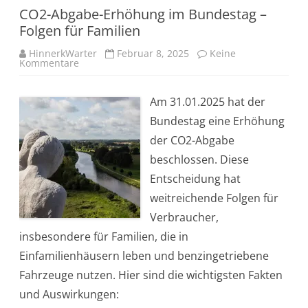
?
CO2-Abgabe-Erhöhung im Bundestag –
Folgen für Familien
HinnerkWarter
Februar 8, 2025
Keine
Kommentare
z
u
C
O
Am 31.01.2025 hat der
2
-
Bundestag eine Erhöhung
A
b
der CO2-Abgabe
g
a
beschlossen. Diese
b
e
Entscheidung hat
-
E
weitreichende Folgen für
r
h
Verbraucher,
ö
h
insbesondere für Familien, die in
u
n
Einfamilienhäusern leben und benzingetriebene
g
i
Fahrzeuge nutzen. Hier sind die wichtigsten Fakten
m
B
und Auswirkungen:
u
n