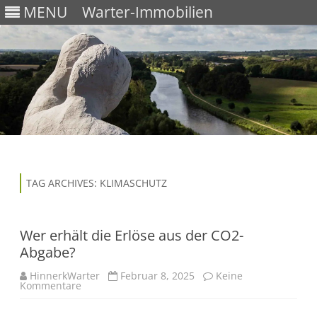
MENU
Warter-Immobilien
Skip
to
content
TAG ARCHIVES:
KLIMASCHUTZ
Wer erhält die Erlöse aus der CO2-
Abgabe?
HinnerkWarter
Februar 8, 2025
Keine
Kommentare
z
u
W
e