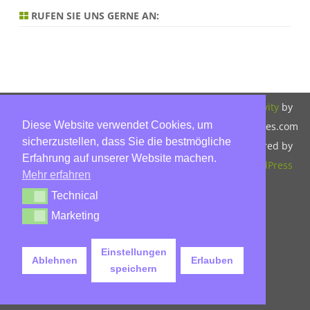
RUFEN SIE UNS GERNE AN:
Copyright 2026,
Bitte beachten Sie
ZeroGravity
by
Diese Website verwendet Cookies, um
Hinnerk Warter,
unsere
GalussoThemes.com
sicherzustellen, dass Sie die bestmögliche
Warter-
Datenschutzerklärung.
Powered by
Erfahrung auf unserer Website machen.
Immobilien,
WordPress
Mehr erfahren
Eckbusch 8, 23560
Technical
Technical
Lübeck, Tel: 0451-
Marketing
Marketing
30503930, Mobil:
015779592045,
Einstellungen
Ablehnen
Erlauben
info@warter-
speichern
immobilien.de