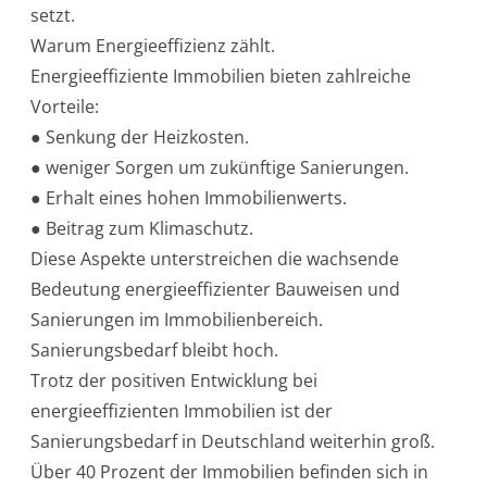
setzt.
m
k
Warum Energieeffizienz zählt.
r
i
Energieeffiziente Immobilien bieten zahlreiche
t
i
Vorteile:
s
c
● Senkung der Heizkosten.
h
e
● weniger Sorgen um zukünftige Sanierungen.
n
F
● Erhalt eines hohen Immobilienwerts.
a
k
● Beitrag zum Klimaschutz.
t
o
Diese Aspekte unterstreichen die wachsende
r
.
Bedeutung energieeffizienter Bauweisen und
Sanierungen im Immobilienbereich.
Sanierungsbedarf bleibt hoch.
Trotz der positiven Entwicklung bei
energieeffizienten Immobilien ist der
Sanierungsbedarf in Deutschland weiterhin groß.
Über 40 Prozent der Immobilien befinden sich in