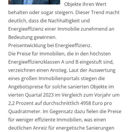
Objekte ihren Wert
I
m
behalten oder sogar steigern. Dieser Trend macht
m
o
deutlich, dass die Nachhaltigkeit und
b
i
Energieeffizienz einer Immobilie zunehmend an
l
i
Bedeutung gewinnen.
e
n
Preisentwicklung bei Energieeffizienz.
:
E
Die Preise für Immobilien, die in den höchsten
n
e
Energieeffizienzklassen A und B eingestuft sind,
r
g
verzeichnen einen Anstieg. Laut der Auswertung
i
e
eines großen Immobilienportals stiegen die
e
ff
Angebotspreise für solche sanierten Objekte im
i
z
vierten Quartal 2023 im Vergleich zum Vorjahr um
i
e
2,2 Prozent auf durchschnittlich 4958 Euro pro
n
z
Quadratmeter. Im Gegensatz dazu fielen die Preise
w
i
für weniger effiziente Immobilien, was einen
r
d
deutlichen Anreiz für energetische Sanierungen
z
u