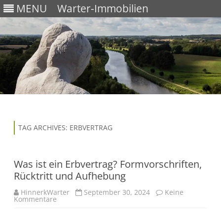
MENU
Warter-Immobilien
Skip
to
content
TAG ARCHIVES:
ERBVERTRAG
Was ist ein Erbvertrag? Formvorschriften,
Rücktritt und Aufhebung
HinnerkWarter
September 30, 2024
Keine
Kommentare
z
u
W
a