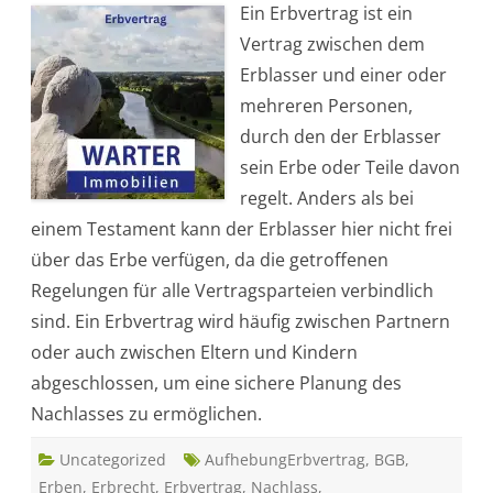
Ein Erbvertrag ist ein
s
i
Vertrag zwischen dem
s
t
Erblasser und einer oder
e
i
mehreren Personen,
n
E
durch den der Erblasser
r
b
sein Erbe oder Teile davon
v
e
regelt. Anders als bei
r
t
einem Testament kann der Erblasser hier nicht frei
r
a
über das Erbe verfügen, da die getroffenen
g
?
Regelungen für alle Vertragsparteien verbindlich
F
o
sind. Ein Erbvertrag wird häufig zwischen Partnern
r
m
oder auch zwischen Eltern und Kindern
v
o
abgeschlossen, um eine sichere Planung des
r
s
Nachlasses zu ermöglichen.
c
h
r
Uncategorized
i
AufhebungErbvertrag
,
BGB
,
f
Erben
,
Erbrecht
,
Erbvertrag
,
Nachlass
,
t