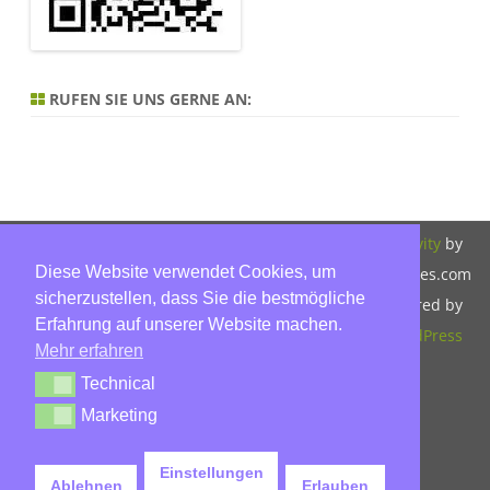
RUFEN SIE UNS GERNE AN:
Copyright 2026,
Bitte beachten Sie
ZeroGravity
by
Diese Website verwendet Cookies, um
Hinnerk Warter,
unsere
GalussoThemes.com
sicherzustellen, dass Sie die bestmögliche
Warter-
Datenschutzerklärung.
Powered by
Erfahrung auf unserer Website machen.
Immobilien,
WordPress
Mehr erfahren
Eckbusch 8, 23560
Technical
Technical
Lübeck, Tel: 0451-
Marketing
Marketing
30503930, Mobil:
015779592045,
Einstellungen
Ablehnen
Erlauben
info@warter-