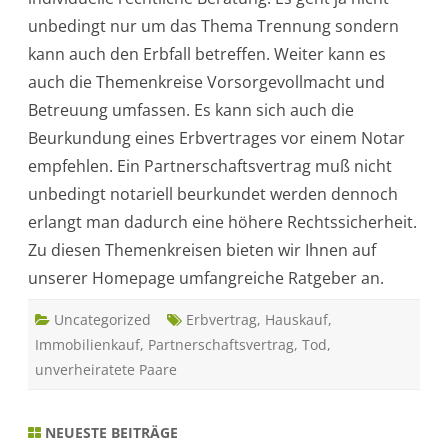
–
unbedingt nur um das Thema Trennung sondern
E
r
kann auch den Erbfall betreffen. Weiter kann es
b
v
auch die Themenkreise Vorsorgevollmacht und
e
r
Betreuung umfassen. Es kann sich auch die
t
r
Beurkundung eines Erbvertrages vor einem Notar
a
g
empfehlen. Ein Partnerschaftsvertrag muß nicht
unbedingt notariell beurkundet werden dennoch
erlangt man dadurch eine höhere Rechtssicherheit.
Zu diesen Themenkreisen bieten wir Ihnen auf
unserer Homepage umfangreiche Ratgeber an.
Uncategorized
Erbvertrag
,
Hauskauf
,
Immobilienkauf
,
Partnerschaftsvertrag
,
Tod
,
unverheiratete Paare
NEUESTE BEITRÄGE