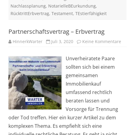
e
Nachlassplanung
,
NotarielleBEurkundung
,
n
,
RücktrittErbvertrag
,
Testament
,
TEstierfähigkeit
R
ü
c
k
Partnerschaftsvertrag – Erbvertrag
t
r
HinnerkWarter
i
Juli 3, 2020
Keine Kommentare
z
t
u
t
P
u
a
Unverheiratete Paare
n
r
d
t
sollten sich bei einem
A
n
u
e
gemeinsamen
f
r
h
s
Immobilienkauf
e
c
b
h
umfassend rechtlich
u
a
n
f
beraten lassen und
g
t
s
Vorsorge für Trennung
v
e
oder Tod treffen. Hier ein kurzer Artikel zu dem
r
t
komplexen Thema. Es empfiehlt sich eine
r
a
individuelle rechtliche Beratung. Es geht ja nicht
g