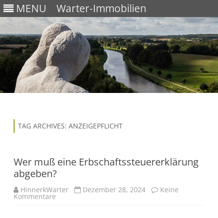
MENU
Warter-Immobilien
Skip
to
content
TAG ARCHIVES:
ANZEIGEPFLICHT
Wer muß eine Erbschaftssteuererklärung
abgeben?
HinnerkWarter
Dezember 28, 2024
Keine
Kommentare
z
u
W
e