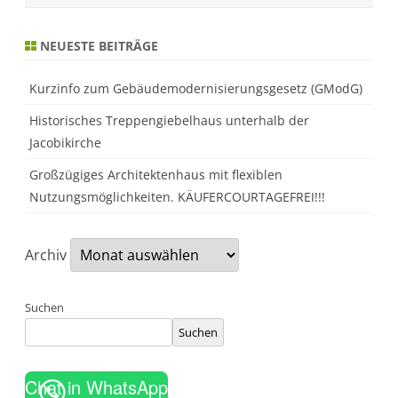
g
a
b
NEUESTE BEITRÄGE
g
e
b
e
Kurzinfo zum Gebäudemodernisierungsgesetz (GModG)
n
?
Historisches Treppengiebelhaus unterhalb der
Jacobikirche
Großzügiges Architektenhaus mit flexiblen
Nutzungsmöglichkeiten. KÄUFERCOURTAGEFREI!!!
Archiv
Suchen
Suchen
Chat in WhatsApp