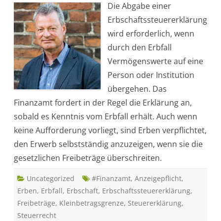
Die Abgabe einer
r
m
Erbschaftssteuererklärung
u
ß
wird erforderlich, wenn
e
i
durch den Erbfall
n
e
Vermögenswerte auf eine
E
r
Person oder Institution
b
s
übergehen. Das
c
h
Finanzamt fordert in der Regel die Erklärung an,
a
f
sobald es Kenntnis vom Erbfall erhält. Auch wenn
t
s
keine Aufforderung vorliegt, sind Erben verpflichtet,
s
t
den Erwerb selbstständig anzuzeigen, wenn sie die
e
u
gesetzlichen Freibeträge überschreiten.
e
r
e
Uncategorized
r
#Finanzamt
,
Anzeigepflicht
,
k
Erben
,
Erbfall
,
Erbschaft
,
Erbschaftssteuererklärung
,
l
ä
Freibeträge
,
Kleinbetragsgrenze
,
Steuererklärung
,
r
u
Steuerrecht
n