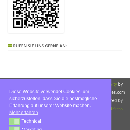
RUFEN SIE UNS GERNE AN:
Copyright 2026,
Bitte beachten Sie
ZeroGravity
by
Diese Website verwendet Cookies, um
Hinnerk Warter,
unsere
GalussoThemes.com
sicherzustellen, dass Sie die bestmögliche
Warter-
Datenschutzerklärung.
Powered by
Erfahrung auf unserer Website machen.
Immobilien,
WordPress
Mehr erfahren
Eckbusch 8, 23560
Technical
Technical
Lübeck, Tel: 0451-
Marketing
Marketing