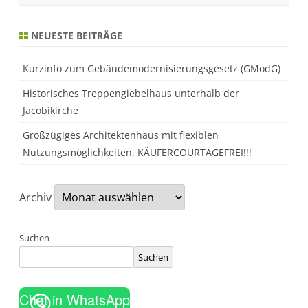
g
a
b
NEUESTE BEITRÄGE
g
e
b
e
Kurzinfo zum Gebäudemodernisierungsgesetz (GModG)
n
?
Historisches Treppengiebelhaus unterhalb der
Jacobikirche
Großzügiges Architektenhaus mit flexiblen
Nutzungsmöglichkeiten. KÄUFERCOURTAGEFREI!!!
Archiv
Suchen
Suchen
Chat in WhatsApp