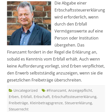
Die Abgabe einer
r
m
Erbschaftssteuererklärung
u
ß
wird erforderlich, wenn
e
i
durch den Erbfall
n
e
Vermögenswerte auf eine
E
r
Person oder Institution
b
s
übergehen. Das
c
h
Finanzamt fordert in der Regel die Erklärung an,
a
f
sobald es Kenntnis vom Erbfall erhält. Auch wenn
t
s
keine Aufforderung vorliegt, sind Erben verpflichtet,
s
t
den Erwerb selbstständig anzuzeigen, wenn sie die
e
u
gesetzlichen Freibeträge überschreiten.
e
r
e
Uncategorized
r
#Finanzamt
,
Anzeigepflicht
,
k
Erben
,
Erbfall
,
Erbschaft
,
Erbschaftssteuererklärung
,
l
ä
Freibeträge
,
Kleinbetragsgrenze
,
Steuererklärung
,
r
u
Steuerrecht
n