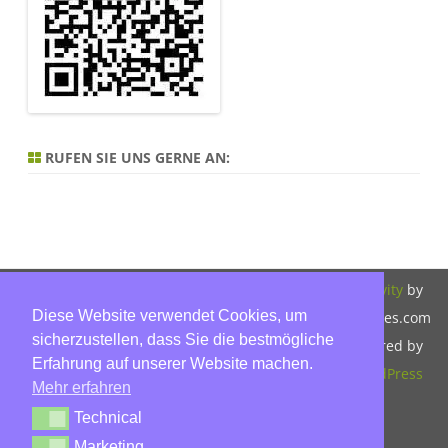
RUFEN SIE UNS GERNE AN:
Copyright 2026,
Bitte beachten Sie
ZeroGravity
by
Diese Website verwendet Cookies, um
Hinnerk Warter,
unsere
GalussoThemes.com
sicherzustellen, dass Sie die bestmögliche
Warter-
Datenschutzerklärung.
Powered by
Erfahrung auf unserer Website machen.
Immobilien,
WordPress
Mehr erfahren
Eckbusch 8, 23560
Technical
Technical
Lübeck, Tel: 0451-
Marketing
Marketing