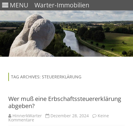
MENU
Warter-Immobilien
Skip
to
content
TAG ARCHIVES:
STEUERERKLÄRUNG
Wer muß eine Erbschaftssteuererklärung
abgeben?
HinnerkWarter
Dezember 28, 2024
Keine
Kommentare
z
u
W
e