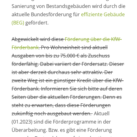
Sanierung von Bestandsgebäuden wird durch die
aktuelle Bundesförderung für
effiziente Gebäude
(BEG)
gefördert.
Abgewickelt wird diese
Förderung über die KfW-
Förderbank
. Pro Wohneinheit sind aktuell
Ausgaben von bis zu 75.000 € als Zuschuss
förderfähig. Dabei variiert der Fördersatz. Dieser
ist aber derzeit durchaus sehr attraktiv. Der
zweite Weg ist ein günstiger Kredit über die KfW-
Förderbank. Informieren Sie sich bitte auf deren
Seiten über die aktuellen Förderungen. Denn es
steht zu erwarten, dass diese Förderungen
zukünftig noch ausgebaut werden.
Aktuell
(01.2023) sind die Förderprogramme in der
Überarbeitung. Bzw. es gibt eine Förderung