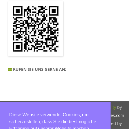
RUFEN SIE UNS GERNE AN:
Copyright 2026,
Bitte beachten Sie
ZeroGravity
by
Diese Website verwendet Cookies, um
Hinnerk Warter,
unsere
GalussoThemes.com
sicherzustellen, dass Sie die bestmögliche
Warter-
Datenschutzerklärung.
Powered by
Erfahrung auf unserer Website machen.