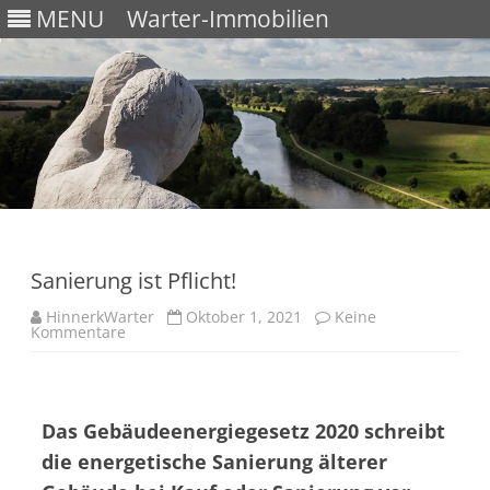
MENU
Warter-Immobilien
Skip
to
content
Sanierung ist Pflicht!
HinnerkWarter
Oktober 1, 2021
Keine
Kommentare
Das Gebäudeenergiegesetz 2020 schreibt
die energetische Sanierung älterer