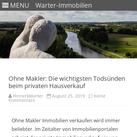
MENU
Warter-Immobilien
Skip
to
content
Ohne Makler: Die wichtigsten Todsünden
beim privaten Hausverkauf
HinnerkWarter
August 25, 2019
Keine
Kommentare
Ohne Makler Immobilien verkaufen wird immer
beliebter. Im Zeitalter von Immobilienportalen