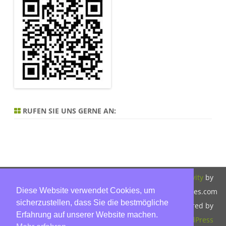
RUFEN SIE UNS GERNE AN:
Copyright 2026,
Bitte beachten Sie
ZeroGravity
by
Diese Website verwendet Cookies, um
Hinnerk Warter,
unsere
GalussoThemes.com
sicherzustellen, dass Sie die bestmögliche
Warter-
Datenschutzerklärung.
Powered by
Erfahrung auf unserer Website machen.
Immobilien,
WordPress