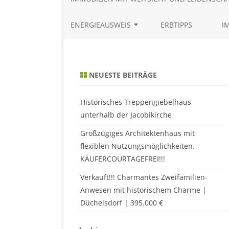
ENERGIEAUSWEIS
ERBTIPPS
I
BEDARFSAUSWEIS ONLINE
ERSTELLEN
NEUESTE BEITRÄGE
VERBRAUCHSAUSWEIS ONLINE
ERSTELLEN
Historisches Treppengiebelhaus
unterhalb der Jacobikirche
Großzügiges Architektenhaus mit
flexiblen Nutzungsmöglichkeiten.
KÄUFERCOURTAGEFREI!!!
Verkauft!!! Charmantes Zweifamilien-
Anwesen mit historischem Charme |
Düchelsdorf | 395.000 €