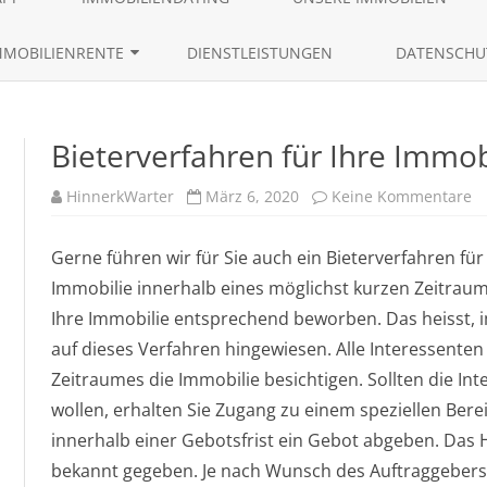
content
AKTUELLE IMMOBILIENANGEBO
MMOBILIENRENTE
DIENSTLEISTUNGEN
DATENSCHU
ANFRAGEN VON EIGENTÜMERN
RÜCKMIETVERKAUF
LEBENSLAUF 
IMMOBILIENGESUCHE
Bieterverfahren für Ihre Immob
ZEITRENTE
IMMOBILIENTRACKING
z
HinnerkWarter
März 6, 2020
Keine Kommentare
Bi
fü
Ih
Gerne führen wir für Sie auch ein Bieterverfahren fü
I
Immobilie innerhalb eines möglichst kurzen Zeitraum
Ihre Immobilie entsprechend beworben. Das heisst, i
auf dieses Verfahren hingewiesen. Alle Interessent
Zeitraumes die Immobilie besichtigen. Sollten die In
wollen, erhalten Sie Zugang zu einem speziellen Bere
innerhalb einer Gebotsfrist ein Gebot abgeben. Das 
bekannt gegeben. Je nach Wunsch des Auftraggeber