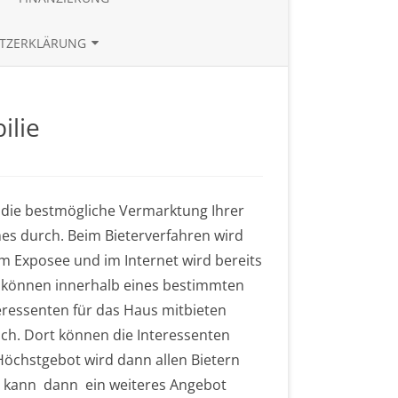
TE
BAUZINSRECHNER
TZERKLÄRUNG
BUDGETRECHNER
UND REFERENZEN
ZINSTABLEAU
ilie
u
eterverfahren
r
re
r die bestmögliche Vermarktung Ihrer
mmobilie
es durch. Beim Bieterverfahren wird
m Exposee und im Internet wird bereits
en können innerhalb eines bestimmten
teressenten für das Haus mitbieten
ich. Dort können die Interessenten
Höchstgebot wird dann allen Bietern
s kann dann ein weiteres Angebot