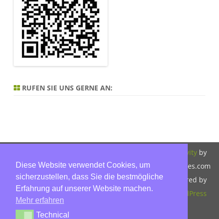
RUFEN SIE UNS GERNE AN:
Copyright 2026,
Bitte beachten Sie
ZeroGravity
by
Diese Website verwendet Cookies, um
Hinnerk Warter,
unsere
GalussoThemes.com
sicherzustellen, dass Sie die bestmögliche
Warter-
Datenschutzerklärung.
Powered by
Erfahrung auf unserer Website machen.
Immobilien,
WordPress
Mehr erfahren
Eckbusch 8, 23560
Technical
Technical