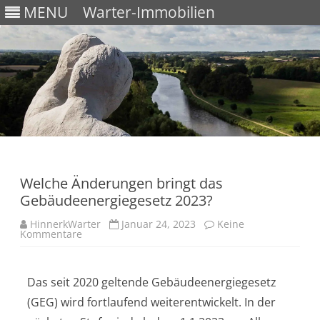
MENU
Warter-Immobilien
Skip
to
content
Welche Änderungen bringt das
Gebäudeenergiegesetz 2023?
HinnerkWarter
Januar 24, 2023
Keine
Kommentare
Das seit 2020 geltende Gebäudeenergiegesetz
(GEG) wird fortlaufend weiterentwickelt. In der