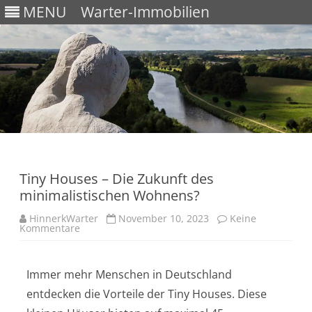
MENU
Warter-Immobilien
Skip
to
content
Tiny Houses – Die Zukunft des
minimalistischen Wohnens?
HinnerkWarter
November 10, 2023
Keine
Kommentare
Immer mehr Menschen in Deutschland
entdecken die Vorteile der Tiny Houses. Diese