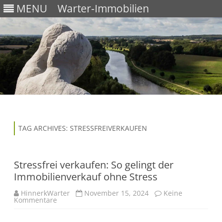
MENU
Warter-Immobilien
Skip
to
content
TAG ARCHIVES:
STRESSFREIVERKAUFEN
Stressfrei verkaufen: So gelingt der
Immobilienverkauf ohne Stress
HinnerkWarter
November 15, 2024
Keine
Kommentare
z
u
S
t