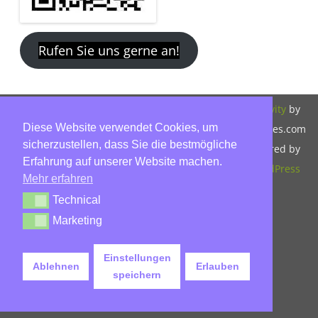
Rufen Sie uns gerne an!
Copyright 2026,
Bitte beachten Sie
ZeroGravity
by
Diese Website verwendet Cookies, um
Hinnerk Warter,
unsere
GalussoThemes.com
sicherzustellen, dass Sie die bestmögliche
Warter-
Datenschutzerklärung.
Powered by
Erfahrung auf unserer Website machen.
Immobilien,
WordPress
Mehr erfahren
Eckbusch 8, 23560
Technical
Technical
Lübeck, Tel: 0451-
Marketing
Marketing
30503930, Mobil:
015779592045,
Einstellungen
Ablehnen
Erlauben
info@warter-
speichern
immobilien.de