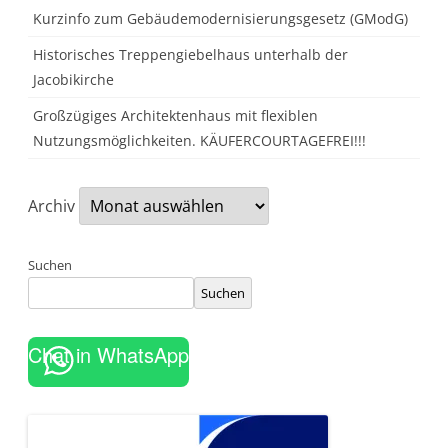
m
Kurzinfo zum Gebäudemodernisierungsgesetz (GModG)
o
b
i
Historisches Treppengiebelhaus unterhalb der
l
Jacobikirche
i
e
n
Großzügiges Architektenhaus mit flexiblen
v
e
Nutzungsmöglichkeiten. KÄUFERCOURTAGEFREI!!!
r
k
a
u
Archiv
f
o
h
n
e
Suchen
S
t
Suchen
r
e
s
s
Chat in WhatsApp