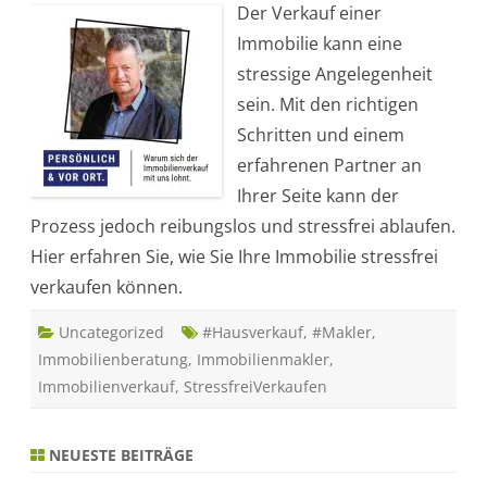
Der Verkauf einer
r
e
Immobilie kann eine
s
s
stressige Angelegenheit
f
r
sein. Mit den richtigen
e
i
Schritten und einem
v
e
erfahrenen Partner an
r
k
Ihrer Seite kann der
a
u
Prozess jedoch reibungslos und stressfrei ablaufen.
f
e
Hier erfahren Sie, wie Sie Ihre Immobilie stressfrei
n
:
verkaufen können.
S
o
g
Uncategorized
e
#Hausverkauf
,
#Makler
,
l
Immobilienberatung
,
Immobilienmakler
,
i
n
Immobilienverkauf
,
StressfreiVerkaufen
g
t
d
e
r
NEUESTE BEITRÄGE
I
m