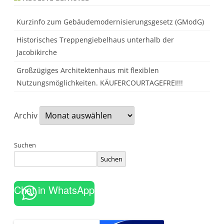
n
t
e
Kurzinfo zum Gebäudemodernisierungsgesetz (GModG)
r
l
Historisches Treppengiebelhaus unterhalb der
a
g
Jacobikirche
e
n
,
Großzügiges Architektenhaus mit flexiblen
w
Nutzungsmöglichkeiten. KÄUFERCOURTAGEFREI!!!
i
e
l
a
n
Archiv
g
e
d
a
Suchen
u
e
Suchen
r
t
e
s
Chat in WhatsApp
?