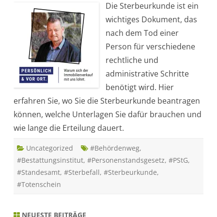
Die Sterbeurkunde ist ein
e
r
wichtiges Dokument, das
b
e
nach dem Tod einer
u
r
Person für verschiedene
k
u
rechtliche und
n
d
administrative Schritte
e
b
benötigt wird. Hier
e
a
erfahren Sie, wo Sie die Sterbeurkunde beantragen
n
t
können, welche Unterlagen Sie dafür brauchen und
r
a
wie lange die Erteilung dauert.
g
e
n
Uncategorized
:
#Behördenweg
,
W
#Bestattungsinstitut
,
#Personenstandsgesetz
,
#PStG
,
o
,
#Standesamt
,
#Sterbefall
,
#Sterbeurkunde
,
w
e
#Totenschein
l
c
h
e
NEUESTE BEITRÄGE
U