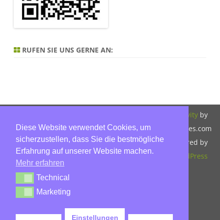
RUFEN SIE UNS GERNE AN:
Copyright 2026,
Bitte beachten Sie
ZeroGravity
by
Diese Website verwendet Cookies, um
Hinnerk Warter,
unsere
GalussoThemes.com
sicherzustellen, dass Sie die bestmögliche
Warter-
Datenschutzerklärung.
Powered by
Erfahrung auf unserer Website machen.
Immobilien,
WordPress
Mehr erfahren
Eckbusch 8, 23560
Technical
Technical
Lübeck, Tel: 0451-
Marketing
Marketing
30503930, Mobil:
015779592045,
Einstellungen