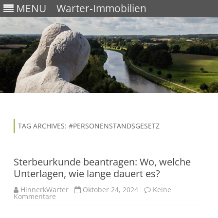
MENU
Warter-Immobilien
Skip
to
content
TAG ARCHIVES:
#PERSONENSTANDSGESETZ
Sterbeurkunde beantragen: Wo, welche
Unterlagen, wie lange dauert es?
HinnerkWarter
Oktober 24, 2024
Keine
Kommentare
z
u
S
t