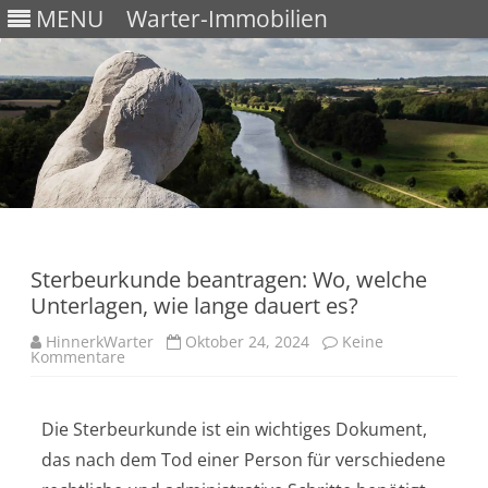
MENU
Warter-Immobilien
Skip
to
content
Sterbeurkunde beantragen: Wo, welche
Unterlagen, wie lange dauert es?
HinnerkWarter
Oktober 24, 2024
Keine
Kommentare
Die Sterbeurkunde ist ein wichtiges Dokument,
das nach dem Tod einer Person für verschiedene