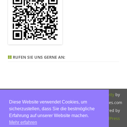
RUFEN SIE UNS GERNE AN:
Copyright 2026,
Bitte beachten Sie
ZeroGravity
by
Diese Website verwendet Cookies, um
Hinnerk Warter,
unsere
GalussoThemes.com
sicherzustellen, dass Sie die bestmögliche
Warter-
Datenschutzerklärung.
Powered by
Erfahrung auf unserer Website machen.
Immobilien,
WordPress
Mehr erfahren
Eckbusch 8, 23560