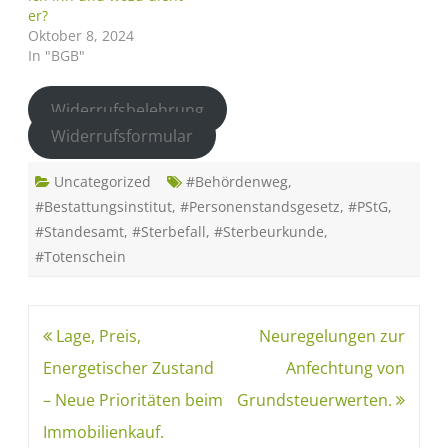
er?
Oktober 8, 2024
In "BGB"
Widerrufsbelehrung
Widerrufsformular
Uncategorized
#Behördenweg
,
#Bestattungsinstitut
,
#Personenstandsgesetz
,
#PStG
,
#Standesamt
,
#Sterbefall
,
#Sterbeurkunde
,
#Totenschein
Lage, Preis,
Neuregelungen zur
Energetischer Zustand
Anfechtung von
– Neue Prioritäten beim
Grundsteuerwerten.
Immobilienkauf.