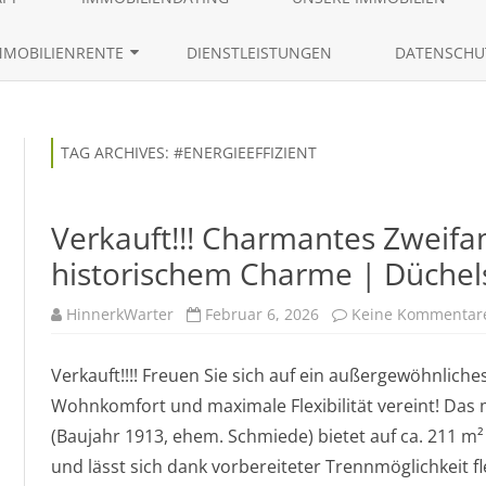
content
AKTUELLE IMMOBILIENANGEBO
MMOBILIENRENTE
DIENSTLEISTUNGEN
DATENSCHU
ANFRAGEN VON EIGENTÜMERN
RÜCKMIETVERKAUF
LEBENSLAUF 
IMMOBILIENGESUCHE
ZEITRENTE
TAG ARCHIVES:
#ENERGIEEFFIZIENT
IMMOBILIENTRACKING
Verkauft!!! Charmantes Zweif
historischem Charme | Düchels
HinnerkWarter
Februar 6, 2026
Keine Kommentar
Verkauft!!!! Freuen Sie sich auf ein außergewöhnlic
Wohnkomfort und maximale Flexibilität vereint! Das 
(Baujahr 1913, ehem. Schmiede) bietet auf ca. 211 m
und lässt sich dank vorbereiteter Trennmöglichkeit fle