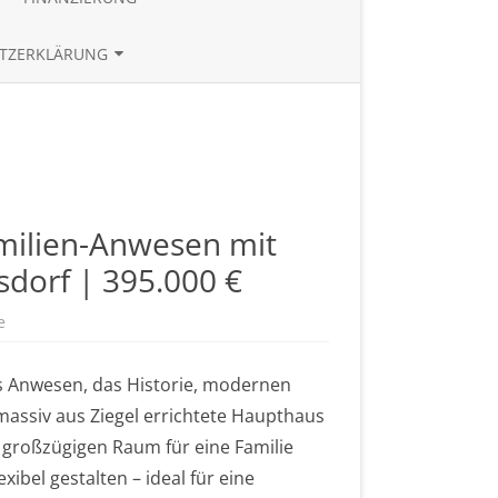
TE
BAUZINSRECHNER
TZERKLÄRUNG
BUDGETRECHNER
UND REFERENZEN
ZINSTABLEAU
amilien-Anwesen mit
dorf | 395.000 €
e
z
u
V
e
hes Anwesen, das Historie, modernen
r
k
massiv aus Ziegel errichtete Haupthaus
a
u
² großzügigen Raum für eine Familie
f
t
xibel gestalten – ideal für eine
!
!