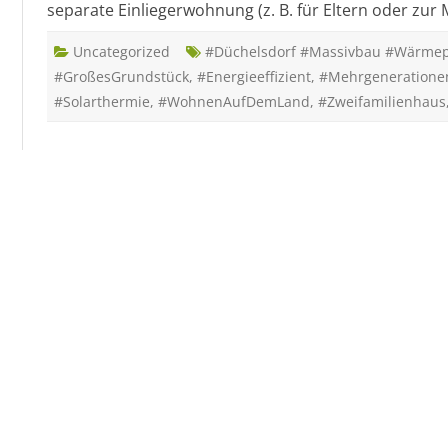
separate Einliegerwohnung (z. B. für Eltern oder zur 
Uncategorized
#Düchelsdorf #Massivbau #Wärmep
#GroßesGrundstück
,
#Energieeffizient
,
#Mehrgeneratione
#Solarthermie
,
#WohnenAufDemLand
,
#Zweifamilienhaus