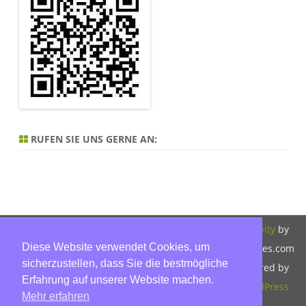
RUFEN SIE UNS GERNE AN:
Copyright 2026,
Bitte beachten Sie
ZeroGravity
by
Diese Website verwendet Cookies, um
Hinnerk Warter,
unsere
GalussoThemes.com
sicherzustellen, dass Sie die bestmögliche
Warter-
Datenschutzerklärung.
Powered by
Erfahrung auf unserer Website machen.
Immobilien,
WordPress
Mehr erfahren
Eckbusch 8, 23560