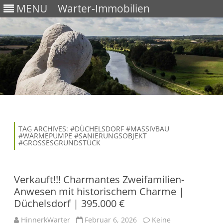
MENU
Warter-Immobilien
Skip
to
content
TAG ARCHIVES:
#DÜCHELSDORF #MASSIVBAU
#WÄRMEPUMPE #SANIERUNGSOBJEKT
#GROSSESGRUNDSTÜCK
Verkauft!!! Charmantes Zweifamilien-
Anwesen mit historischem Charme |
Düchelsdorf | 395.000 €
HinnerkWarter
Februar 6, 2026
Keine