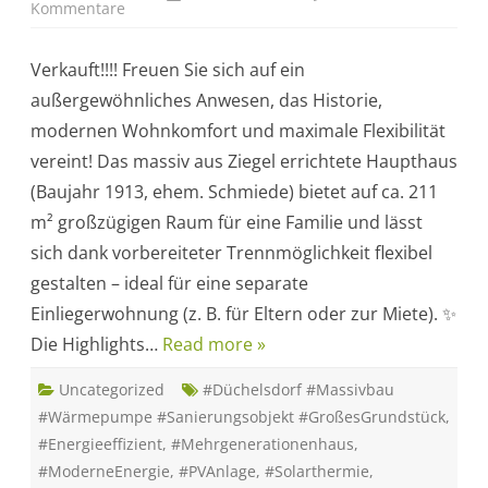
Kommentare
z
u
V
e
Verkauft!!!! Freuen Sie sich auf ein
r
k
außergewöhnliches Anwesen, das Historie,
a
u
modernen Wohnkomfort und maximale Flexibilität
f
t
vereint! Das massiv aus Ziegel errichtete Haupthaus
!
!
(Baujahr 1913, ehem. Schmiede) bietet auf ca. 211
!
C
m² großzügigen Raum für eine Familie und lässt
h
a
sich dank vorbereiteter Trennmöglichkeit flexibel
r
m
gestalten – ideal für eine separate
a
n
Einliegerwohnung (z. B. für Eltern oder zur Miete). ✨
t
e
Die Highlights…
Read more »
s
Z
w
Uncategorized
e
#Düchelsdorf #Massivbau
i
#Wärmepumpe #Sanierungsobjekt #GroßesGrundstück
,
f
a
#Energieeffizient
,
#Mehrgenerationenhaus
,
m
i
#ModerneEnergie
,
#PVAnlage
,
#Solarthermie
,
l