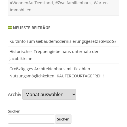
i
#WohnenAufDemLand
,
#Zweifamilienhaus
,
Warter-
e
Immobilien
n
-
A
n
w
NEUESTE BEITRÄGE
e
s
e
Kurzinfo zum Gebäudemodernisierungsgesetz (GModG)
n
m
i
Historisches Treppengiebelhaus unterhalb der
t
h
Jacobikirche
i
s
Großzügiges Architektenhaus mit flexiblen
t
o
Nutzungsmöglichkeiten. KÄUFERCOURTAGEFREI!!!
r
i
s
c
h
Archiv
e
m
C
h
Suchen
a
r
Suchen
m
e