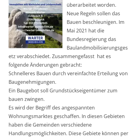
l
überarbeitet worden.
a
n
Neue Regeln sollen das
d
m
Bauen beschleunigen. Im
o
b
Mai 2021 hat die
i
l
Bundesregierung das
i
s
Baulandmobilisierungsges
i
e
etz verabschiedet. Zusammengefasst hat es
r
u
folgende Änderungen gebracht:
n
g
Schnelleres Bauen durch vereinfachte Erteilung von
s
g
Baugenehmigungen.
e
s
Ein Baugebot soll Grundstückseigentümer zum
e
t
bauen zwingen.
z
2
Es wird der Begriff des angespannten
0
2
Wohnungsmarktes geschaffen. In diesen Gebieten
1
haben die Gemeinden verschiedene
Handlungsmöglichkeiten. Diese Gebiete können per