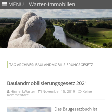
MENU
Warter-Immobilien
Skip
to
content
TAG ARCHIVES:
BAULANDMOBILISIERUNGSGESETZ
Baulandmobilisierungsgesetz 2021
HinnerkWarter
November 15, 2019
Keine
Kommentare
z
u
B
a
Das Baugesetzbuch ist
u