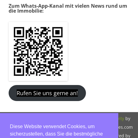
Zum Whats-App-Kanal mit vielen News rund um
die Immobilie:
Rufen Sie uns gerne an!
Copyright 2026,
Bitte beachten Sie
ZeroGravity
by
Diese Website verwendet Cookies, um
Hinnerk Warter,
unsere
GalussoThemes.com
sicherzustellen, dass Sie die bestmögliche
Warter-
Datenschutzerklärung.
Powered by