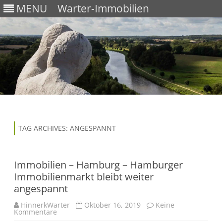
MENU
Warter-Immobilien
Skip
to
content
TAG ARCHIVES:
ANGESPANNT
Immobilien – Hamburg – Hamburger
Immobilienmarkt bleibt weiter
angespannt
HinnerkWarter
Oktober 16, 2019
Keine
zu
Kommentare
Immobilien