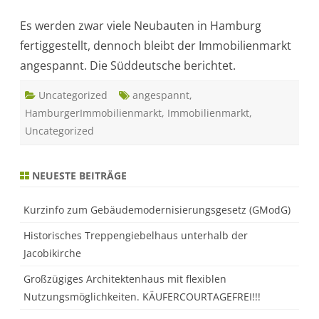
–
Hamburg
Es werden zwar viele Neubauten in Hamburg
–
Hamburger
fertiggestellt, dennoch bleibt der Immobilienmarkt
Immobilienmarkt
bleibt
angespannt. Die Süddeutsche berichtet.
weiter
angespannt
Uncategorized
angespannt
,
HamburgerImmobilienmarkt
,
Immobilienmarkt
,
Uncategorized
NEUESTE BEITRÄGE
Kurzinfo zum Gebäudemodernisierungsgesetz (GModG)
Historisches Treppengiebelhaus unterhalb der
Jacobikirche
Großzügiges Architektenhaus mit flexiblen
Nutzungsmöglichkeiten. KÄUFERCOURTAGEFREI!!!