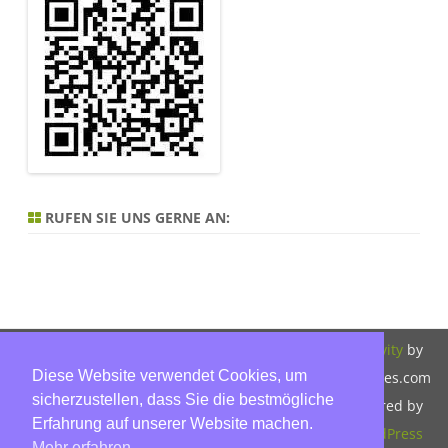
RUFEN SIE UNS GERNE AN:
Copyright 2026,
Bitte beachten Sie
ZeroGravity
by
Diese Website verwendet Cookies, um
Hinnerk Warter,
unsere
GalussoThemes.com
sicherzustellen, dass Sie die bestmögliche
Warter-
Datenschutzerklärung.
Powered by
Erfahrung auf unserer Website machen.
Immobilien,
WordPress
Mehr erfahren