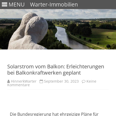
MENU
Warter-Immobilien
Skip
to
content
Solarstrom vom Balkon: Erleichterungen
bei Balkonkraftwerken geplant
HinnerkWarter
September 30, 2023
Keine
Kommentare
Die Bundesregierung hat ehrgeizige Pläne für