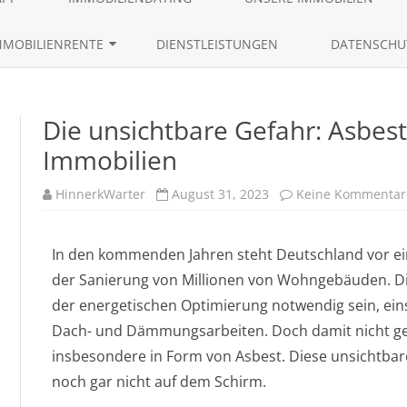
content
AKTUELLE IMMOBILIENANGEBO
MMOBILIENRENTE
DIENSTLEISTUNGEN
DATENSCHU
ANFRAGEN VON EIGENTÜMERN
RÜCKMIETVERKAUF
LEBENSLAUF 
IMMOBILIENGESUCHE
Die unsichtbare Gefahr: Asbes
ZEITRENTE
Immobilien
IMMOBILIENTRACKING
HinnerkWarter
August 31, 2023
Keine Kommentar
In den kommenden Jahren steht Deutschland vor e
der Sanierung von Millionen von Wohngebäuden. Die
der energetischen Optimierung notwendig sein, eins
Dach- und Dämmungsarbeiten. Doch damit nicht gen
insbesondere in Form von Asbest. Diese unsichtbar
noch gar nicht auf dem Schirm.