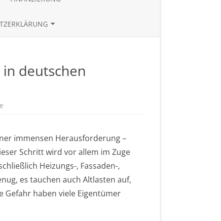
TE
BAUZINSRECHNER
TZERKLÄRUNG
BUDGETRECHNER
UND REFERENZEN
ZINSTABLEAU
t in deutschen
e
iner immensen Herausforderung –
ser Schritt wird vor allem im Zuge
chließlich Heizungs-, Fassaden-,
ug, es tauchen auch Altlasten auf,
e Gefahr haben viele Eigentümer