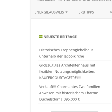
ENERGIEAUSWEIS
ERBTIPPS
I
BEDARFSAUSWEIS ONLINE
ERSTELLEN
NEUESTE BEITRÄGE
VERBRAUCHSAUSWEIS ONLINE
ERSTELLEN
Historisches Treppengiebelhaus
unterhalb der Jacobikirche
Großzügiges Architektenhaus mit
flexiblen Nutzungsmöglichkeiten.
KÄUFERCOURTAGEFREI!!!
Verkauft!!! Charmantes Zweifamilien-
Anwesen mit historischem Charme |
Düchelsdorf | 395.000 €