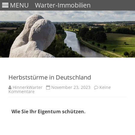
MENU
Warter-Immobilien
Skip
to
content
Herbststürme in Deutschland
HinnerkWarter
November 23, 2023
Keine
Kommentare
Wie Sie Ihr Eigentum schützen.