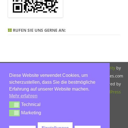
RUFEN SIE UNS GERNE AN:
Copyright 2026,
Bitte beachten Sie
ZeroGravity
by
Diese Website verwendet Cookies, um
Hinnerk Warter,
unsere
GalussoThemes.com
sicherzustellen, dass Sie die bestmögliche
Warter-
Datenschutzerklärung.
Powered by
Erfahrung auf unserer Website machen.
Immobilien,
WordPress
Mehr erfahren
Eckbusch 8, 23560
Technical
Technical
Lübeck, Tel: 0451-
Marketing
Marketing
30503930, Mobil:
015779592045,
Einstellungen