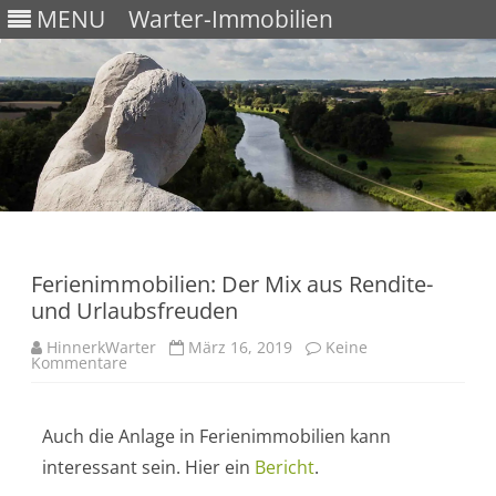
MENU
Warter-Immobilien
Skip
to
content
Ferienimmobilien: Der Mix aus Rendite-
und Urlaubsfreuden
HinnerkWarter
März 16, 2019
Keine
Kommentare
Auch die Anlage in Ferienimmobilien kann
interessant sein. Hier ein
Bericht
.