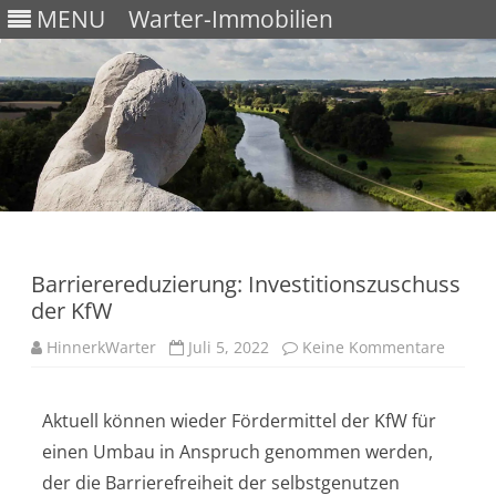
MENU
Warter-Immobilien
Skip
to
content
Barrierereduzierung: Investitionszuschuss
der KfW
HinnerkWarter
Juli 5, 2022
Keine Kommentare
Aktuell können wieder Fördermittel der KfW für
einen Umbau in Anspruch genommen werden,
der die Barrierefreiheit der selbstgenutzen