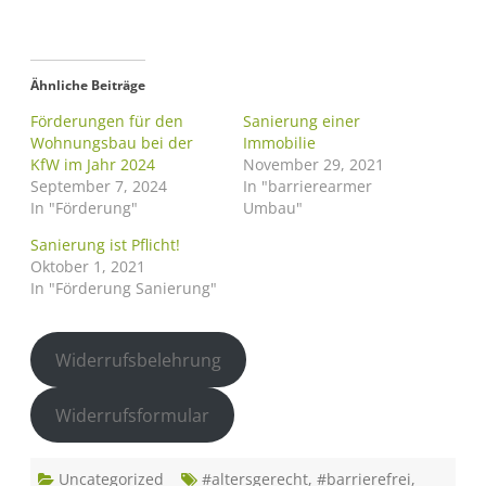
Ähnliche Beiträge
Förderungen für den
Sanierung einer
Wohnungsbau bei der
Immobilie
KfW im Jahr 2024
November 29, 2021
September 7, 2024
In "barrierearmer
In "Förderung"
Umbau"
Sanierung ist Pflicht!
Oktober 1, 2021
In "Förderung Sanierung"
Widerrufsbelehrung
Widerrufsformular
Uncategorized
#altersgerecht
,
#barrierefrei
,