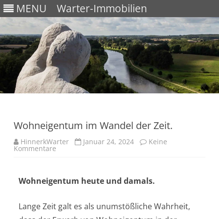
MENU
Warter-Immobilien
Skip
to
content
Wohneigentum im Wandel der Zeit.
HinnerkWarter
Januar 24, 2024
Keine
Kommentare
Wohneigentum heute und damals.
Lange Zeit galt es als unumstößliche Wahrheit,