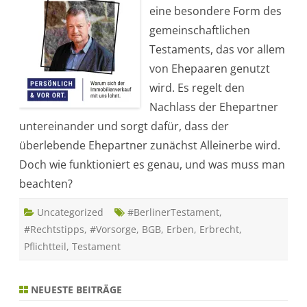
B
eine besondere Form des
e
r
gemeinschaftlichen
l
i
Testaments, das vor allem
n
e
von Ehepaaren genutzt
r
T
wird. Es regelt den
e
s
Nachlass der Ehepartner
t
a
untereinander und sorgt dafür, dass der
m
e
überlebende Ehepartner zunächst Alleinerbe wird.
n
t
Doch wie funktioniert es genau, und was muss man
–
e
beachten?
i
n
Ü
Uncategorized
b
#BerlinerTestament
,
e
#Rechtstipps
,
#Vorsorge
,
BGB
,
Erben
,
Erbrecht
,
r
b
Pflichtteil
,
Testament
l
i
c
k
.
NEUESTE BEITRÄGE