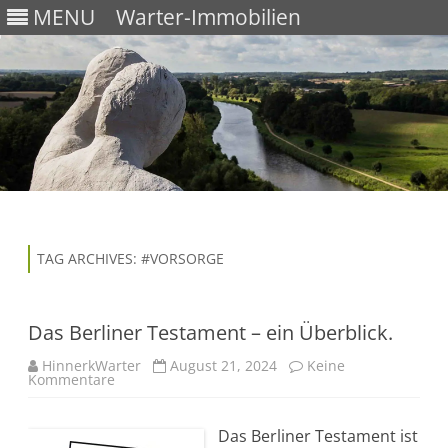
MENU
Warter-Immobilien
Skip
to
content
TAG ARCHIVES:
#VORSORGE
Das Berliner Testament – ein Überblick.
HinnerkWarter
August 21, 2024
Keine
Kommentare
z
u
D
a
Das Berliner Testament ist
s