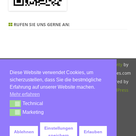
RUFEN SIE UNS GERNE AN:
Copyright 2026,
Bitte beachten Sie
ZeroGravity
by
Diese Website verwendet Cookies, um
Hinnerk Warter,
unsere
GalussoThemes.com
sicherzustellen, dass Sie die bestmögliche
Warter-
Datenschutzerklärung.
Powered by
Erfahrung auf unserer Website machen.
Immobilien,
WordPress
Mehr erfahren
Eckbusch 8, 23560
Technical
Technical
Lübeck, Tel: 0451-
Marketing
Marketing
30503930, Mobil:
015779592045,
Einstellungen
Ablehnen
Erlauben
info@warter-
speichern