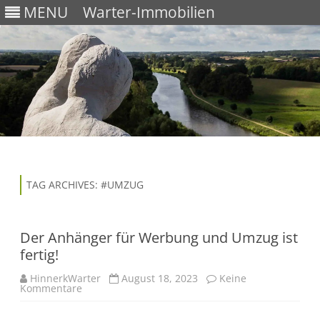
MENU
Warter-Immobilien
Skip
to
content
TAG ARCHIVES:
#UMZUG
Der Anhänger für Werbung und Umzug ist
fertig!
HinnerkWarter
August 18, 2023
Keine
zu
Kommentare
Der
Anhänger
für