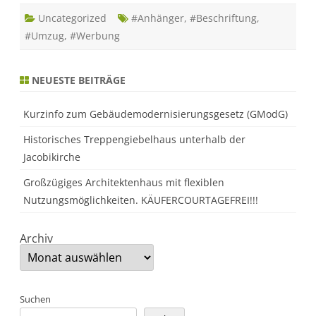
Werbung
und
Uncategorized
#Anhänger
,
#Beschriftung
,
Umzug
#Umzug
,
#Werbung
ist
fertig!
NEUESTE BEITRÄGE
Kurzinfo zum Gebäudemodernisierungsgesetz (GModG)
Historisches Treppengiebelhaus unterhalb der
Jacobikirche
Großzügiges Architektenhaus mit flexiblen
Nutzungsmöglichkeiten. KÄUFERCOURTAGEFREI!!!
Archiv
Suchen