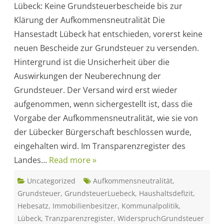
Lübeck: Keine Grundsteuerbescheide bis zur
b
e
Klärung der Aufkommensneutralität Die
c
k
Hansestadt Lübeck hat entschieden, vorerst keine
:
V
neuen Bescheide zur Grundsteuer zu versenden.
o
r
Hintergrund ist die Unsicherheit über die
l
ä
Auswirkungen der Neuberechnung der
u
f
Grundsteuer. Der Versand wird erst wieder
i
g
aufgenommen, wenn sichergestellt ist, dass die
k
e
Vorgabe der Aufkommensneutralität, wie sie von
i
n
der Lübecker Bürgerschaft beschlossen wurde,
e
B
eingehalten wird. Im Transparenzregister des
e
s
Landes…
Read more »
c
h
e
Uncategorized
i
Aufkommensneutralität
,
d
Grundsteuer
,
GrundsteuerLuebeck
,
Haushaltsdefizit
,
e
z
Hebesatz
,
Immobilienbesitzer
,
Kommunalpolitik
,
u
r
Lübeck
,
Tranzparenzregister
,
WiderspruchGrundsteuer
G