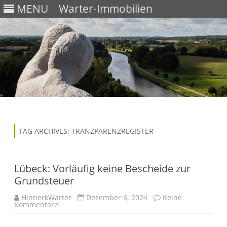
MENU
Warter-Immobilien
Skip
to
content
TAG ARCHIVES:
TRANZPARENZREGISTER
Lübeck: Vorläufig keine Bescheide zur
Grundsteuer
HinnerkWarter
Dezember 6, 2024
Keine
Kommentare
z
u
L
ü