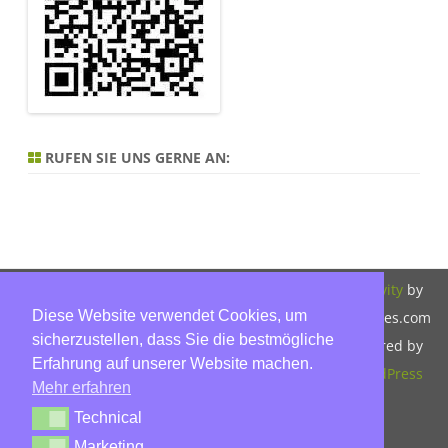
RUFEN SIE UNS GERNE AN:
Copyright 2026,
Bitte beachten Sie
ZeroGravity
by
Diese Website verwendet Cookies, um
Hinnerk Warter,
unsere
GalussoThemes.com
sicherzustellen, dass Sie die bestmögliche
Warter-
Datenschutzerklärung.
Powered by
Erfahrung auf unserer Website machen.
Immobilien,
WordPress
Mehr erfahren
Eckbusch 8, 23560
Technical
Technical
Lübeck, Tel: 0451-
Marketing
Marketing