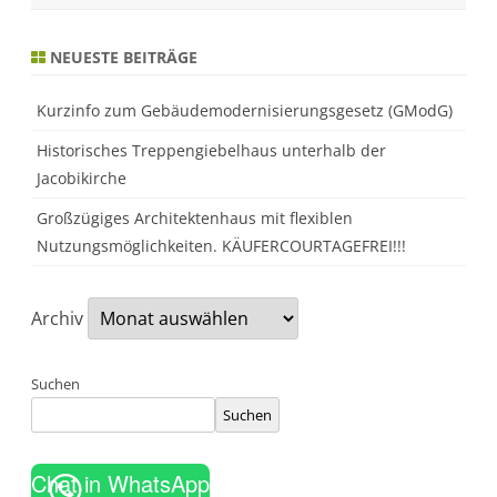
r
u
n
NEUESTE BEITRÄGE
d
s
t
e
Kurzinfo zum Gebäudemodernisierungsgesetz (GModG)
u
e
Historisches Treppengiebelhaus unterhalb der
r
Jacobikirche
Großzügiges Architektenhaus mit flexiblen
Nutzungsmöglichkeiten. KÄUFERCOURTAGEFREI!!!
Archiv
Suchen
Suchen
Chat in WhatsApp