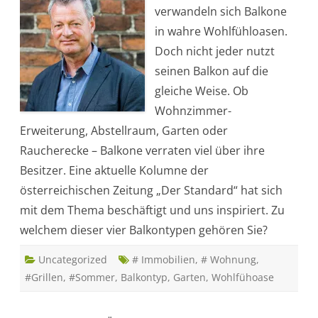
c
verwandeln sich Balkone
h
e
in wahre Wohlfühloasen.
r
B
Doch nicht jeder nutzt
a
l
seinen Balkon auf die
k
o
gleiche Weise. Ob
n
t
Wohnzimmer-
y
p
Erweiterung, Abstellraum, Garten oder
s
i
Raucherecke – Balkone verraten viel über ihre
n
d
Besitzer. Eine aktuelle Kolumne der
S
i
österreichischen Zeitung „Der Standard“ hat sich
e
?
mit dem Thema beschäftigt und uns inspiriert. Zu
welchem dieser vier Balkontypen gehören Sie?
Uncategorized
# Immobilien
,
# Wohnung
,
#Grillen
,
#Sommer
,
Balkontyp
,
Garten
,
Wohlfühoase