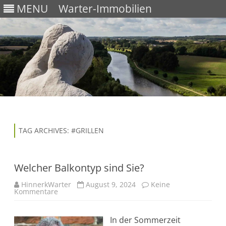
MENU
Warter-Immobilien
Skip
to
content
TAG ARCHIVES:
#GRILLEN
Welcher Balkontyp sind Sie?
HinnerkWarter
August 9, 2024
Keine
Kommentare
z
u
W
e
In der Sommerzeit
l