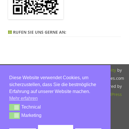
RUFEN SIE UNS GERNE AN:
Copyright 2026,
Bitte beachten Sie
ZeroGravity
by
Diese Website verwendet Cookies, um
Hinnerk Warter,
unsere
GalussoThemes.com
sicherzustellen, dass Sie die bestmögliche
Warter-
Datenschutzerklärung.
Powered by
Erfahrung auf unserer Website machen.
Immobilien,
WordPress
Mehr erfahren
Eckbusch 8, 23560
Technical
Technical
Lübeck, Tel: 0451-
Marketing
Marketing
30503930, Mobil:
015779592045,